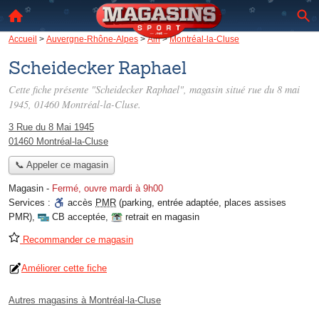
Accueil
>
Auvergne-Rhône-Alpes
>
Ain
>
Montréal-la-Cluse
Scheidecker Raphael
Cette fiche présente "Scheidecker Raphael", magasin situé
rue du 8 mai
1945
, 01460 Montréal-la-Cluse.
3 Rue du 8 Mai 1945
01460 Montréal-la-Cluse
📞 Appeler ce magasin
Magasin
-
Fermé, ouvre mardi à 9h00
Services :
accès
PMR
(parking, entrée adaptée, places assises
PMR)
,
CB acceptée
,
retrait en magasin
Recommander ce magasin
Améliorer cette fiche
Autres magasins à Montréal-la-Cluse