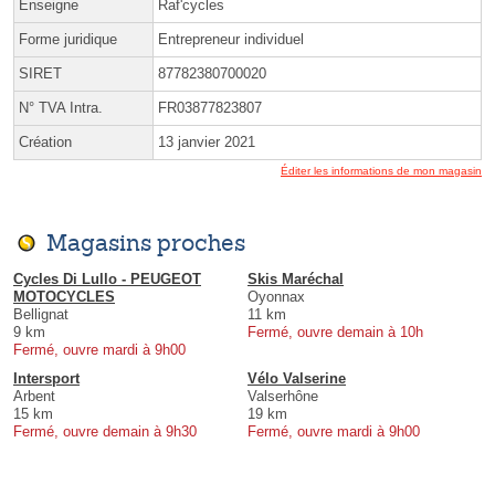
Enseigne
Raf'cycles
Forme juridique
Entrepreneur individuel
SIRET
87782380700020
N° TVA Intra.
FR03877823807
Création
13 janvier 2021
Éditer les informations de mon magasin
Magasins proches
Cycles Di Lullo - PEUGEOT
Skis Maréchal
MOTOCYCLES
Oyonnax
Bellignat
11 km
9 km
Fermé, ouvre demain à 10h
Fermé, ouvre mardi à 9h00
Intersport
Vélo Valserine
Arbent
Valserhône
15 km
19 km
Fermé, ouvre demain à 9h30
Fermé, ouvre mardi à 9h00