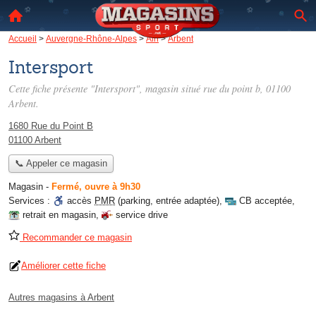
Accueil
>
Auvergne-Rhône-Alpes
>
Ain
>
Arbent
Intersport
Cette fiche présente "Intersport", magasin situé
rue du point b
, 01100
Arbent.
1680 Rue du Point B
01100 Arbent
📞 Appeler ce magasin
Magasin
-
Fermé, ouvre à 9h30
Services :
accès
PMR
(parking, entrée adaptée)
,
CB acceptée
,
retrait en magasin
,
service drive
Recommander ce magasin
Améliorer cette fiche
Autres magasins à Arbent