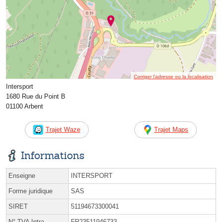
Corriger l’adresse ou la localisation
Intersport
1680 Rue du Point B
01100 Arbent
Trajet Waze
Trajet Maps
Informations
Enseigne
INTERSPORT
Forme juridique
SAS
SIRET
51194673300041
N° TVA Intra.
FR23511946733