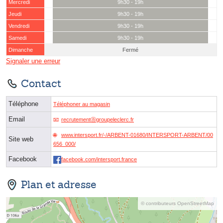
Mercredi
9h30 - 19h
Jeudi
9h30 - 19h
Vendredi
9h30 - 19h
Samedi
9h30 - 19h
Dimanche
Fermé
Signaler une erreur
Contact
Téléphone
Téléphoner au magasin
Email
recrutementⓐgroupeleclerc.fr
www.intersport.fr/-/ARBENT-01680/INTERSPORT-ARBENT/00
Site web
656_000/
Facebook
facebook.com/intersport.france
Plan et adresse
© contributeurs OpenStreetMap