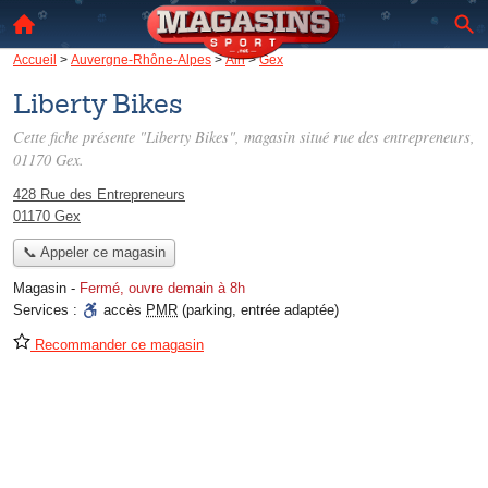
Accueil
>
Auvergne-Rhône-Alpes
>
Ain
>
Gex
Liberty Bikes
Cette fiche présente "Liberty Bikes", magasin situé
rue des entrepreneurs
,
01170 Gex.
428 Rue des Entrepreneurs
01170 Gex
📞 Appeler ce magasin
Magasin
-
Fermé, ouvre demain à 8h
Services :
accès
PMR
(parking, entrée adaptée)
Recommander ce magasin