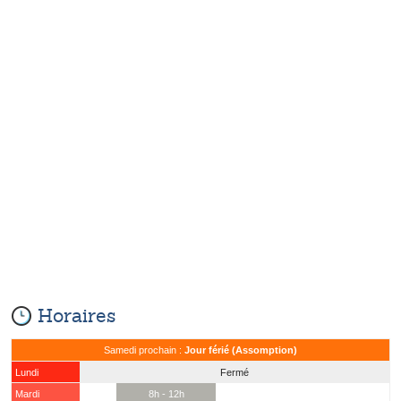
Horaires
Samedi prochain :
Jour férié (Assomption)
Lundi
Fermé
Mardi
8h - 12h