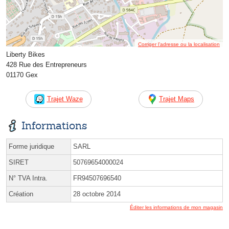
Corriger l’adresse ou la localisation
Liberty Bikes
428 Rue des Entrepreneurs
01170 Gex
Trajet Waze
Trajet Maps
Informations
Forme juridique
SARL
SIRET
50769654000024
N° TVA Intra.
FR94507696540
Création
28 octobre 2014
Éditer les informations de mon magasin