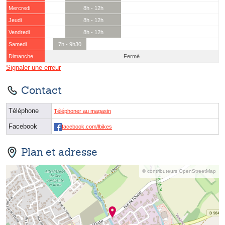
Mercredi
8h - 12h
Jeudi
8h - 12h
Vendredi
8h - 12h
Samedi
7h - 9h30
Dimanche
Fermé
Signaler une erreur
Contact
Téléphone
Téléphoner au magasin
Facebook
facebook.com/lbikes
Plan et adresse
© contributeurs OpenStreetMap