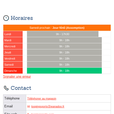
Horaires
Samedi prochain :
Jour férié (Assomption)
Lundi
9h - 17h30
Mardi
9h - 18h
Mercredi
9h - 18h
Jeudi
9h - 18h
Vendredi
9h - 18h
Samedi
9h - 18h
Dimanche
9h - 18h
Signaler une erreur
Contact
Téléphone
Téléphoner au magasin
Email
loopingsportsⓐwanadoo.fr