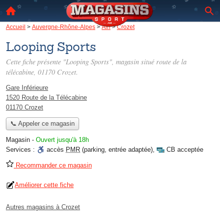
Accueil
>
Auvergne-Rhône-Alpes
>
Ain
>
Crozet
Looping Sports
Cette fiche présente "Looping Sports", magasin situé
route de la
télécabine
, 01170 Crozet.
Gare Inférieure
1520 Route de la Télécabine
01170 Crozet
📞 Appeler ce magasin
Magasin
-
Ouvert jusqu'à 18h
Services :
accès
PMR
(parking, entrée adaptée)
,
CB acceptée
Recommander ce magasin
Améliorer cette fiche
Autres magasins à Crozet