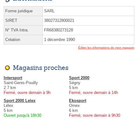
Forme juridique
SARL
SIRET
38027312800021
N° TVA Intra.
FR68380273128
Création
1 décembre 1990
Éditer les informations de mon magasin
Magasins proches
Intersport
Sport 2000
Saint-Genis-Pouilly
Ségny
2.7 km
5 km
Fermé, ouvre demain à 9h
Fermé, ouvre demain à 14h
Sport 2000 Lelex
Ekosport
Lélex
Ornex
5 km
6 km
Ouvert jusqu'à 18h30
Fermé, ouvre demain à 9h30