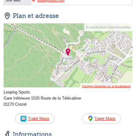
Site web
loopingsports.com
Plan et adresse
© contributeurs OpenStreetMap
Corriger l’adresse ou la localisation
Looping Sports
Gare Inférieure 1520 Route de la Télécabine
01170 Crozet
Trajet Waze
Trajet Maps
Informations