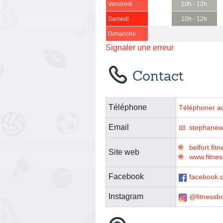
Vendredi
10h - 12h
Samedi
10h - 12h
Dimanche
Signaler une erreur
Contact
Téléphone
Téléphoner a
Email
stephane
belfort.fit
Site web
www.fitnes
Facebook
facebook.c
Instagram
@fitnessb