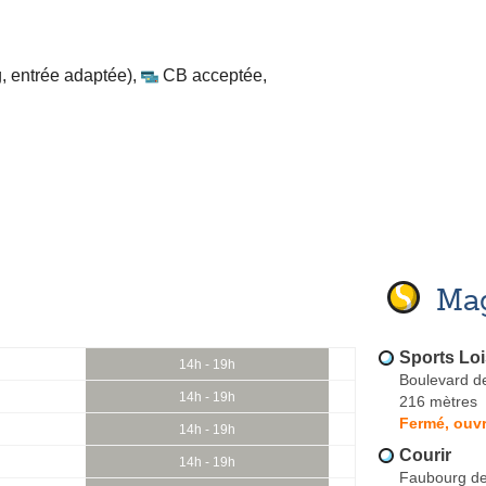
, entrée adaptée)
,
CB acceptée
,
Mag
Sports Lo
14h - 19h
Boulevard de
14h - 19h
216 mètres
Fermé, ouvr
14h - 19h
Courir
14h - 19h
Faubourg de