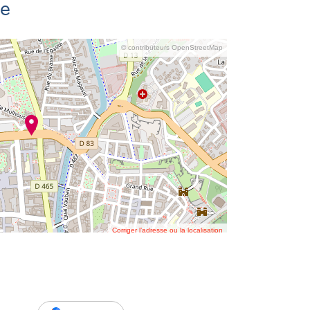
se
© contributeurs OpenStreetMap
Corriger l’adresse ou la localisation