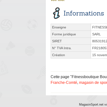
Informations
Enseigne
FITNESS
Forme juridique
SARL
SIRET
8053191
N° TVA Intra.
FR21805
Création
15 novem
Cette page "Fitnessboutique Boule
Franche-Comté
,
magasin de spor
MagasinSport.net vo