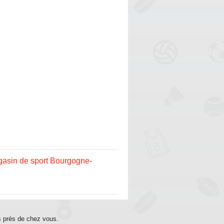
asin de sport Bourgogne-
s près de chez vous.