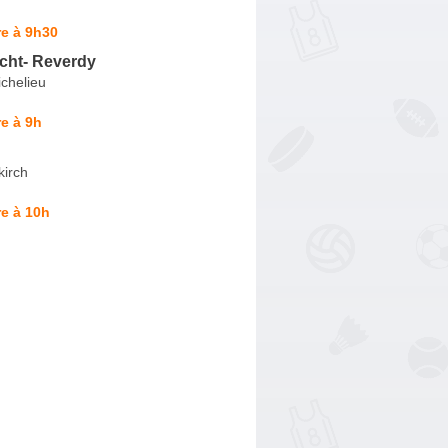
e à 9h30
cht- Reverdy
chelieu
e à 9h
kirch
e à 10h