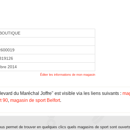
BOUTIQUE
2600019
319126
bre 2014
Éditer les informations de mon magasin
vard du Maréchal Joffre" est visible via les liens suivants :
mag
t 90
,
magasin de sport Belfort
.
us permet de trouver en quelques clics quels magasins de sport sont ouvert