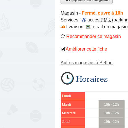
Magasin
-
Fermé, ouvre à 10h
Services :
accès
PMR
(parking
livraison
,
retrait en magasin
Recommander ce magasin
Améliorer cette fiche
Autres magasins à Belfort
Horaires
Lundi
Mardi
10h - 12h
Mercredi
10h - 12h
Jeudi
10h - 12h