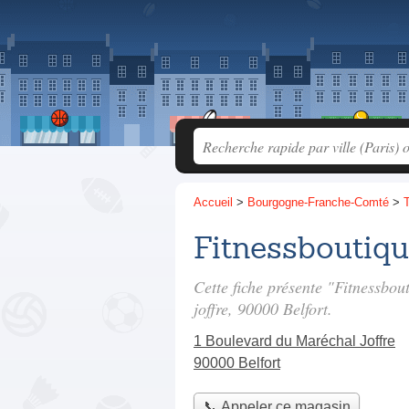
Accueil
>
Bourgogne-Franche-Comté
>
T
Fitnessboutiq
Cette fiche présente "Fitnessbou
joffre
, 90000 Belfort.
1 Boulevard du Maréchal Joffre
90000 Belfort
📞 Appeler ce magasin