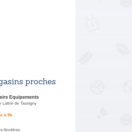
asins proches
isirs Equipements
 Lattre de Tassigny
e à 9h
s Ancêtres