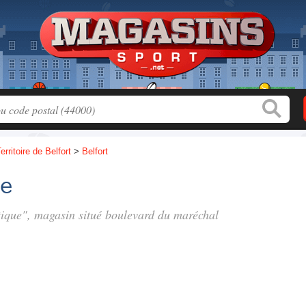
erritoire de Belfort
>
Belfort
ue
tique", magasin situé
boulevard du maréchal