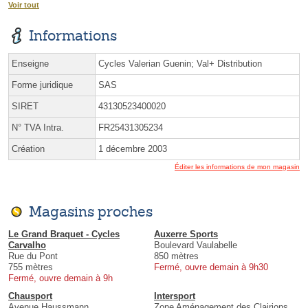
Voir tout
Informations
Enseigne
Cycles Valerian Guenin; Val+ Distribution
Forme juridique
SAS
SIRET
43130523400020
N° TVA Intra.
FR25431305234
Création
1 décembre 2003
Éditer les informations de mon magasin
Magasins proches
Le Grand Braquet - Cycles
Auxerre Sports
Carvalho
Boulevard Vaulabelle
Rue du Pont
850 mètres
755 mètres
Fermé, ouvre demain à 9h30
Fermé, ouvre demain à 9h
Chausport
Intersport
Avenue Haussmann
Zone Aménagement des Clairions