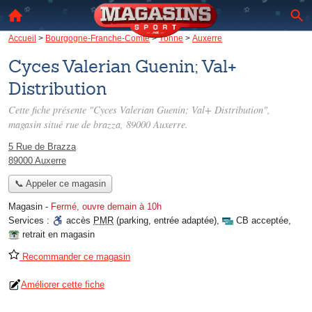
Accueil
>
Bourgogne-Franche-Comté
>
Yonne
>
Auxerre
Cyces Valerian Guenin; Val+
Distribution
Cette fiche présente "Cyces Valerian Guenin; Val+ Distribution",
magasin situé
rue de brazza
, 89000 Auxerre.
5 Rue de Brazza
89000 Auxerre
📞 Appeler ce magasin
Magasin
-
Fermé, ouvre demain à 10h
Services :
accès
PMR
(parking, entrée adaptée)
,
CB acceptée
,
retrait en magasin
Recommander ce magasin
Améliorer cette fiche