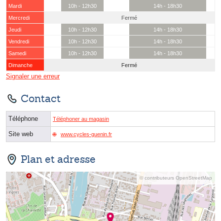
Mardi
10h - 12h30
14h - 18h30
Mercredi
Fermé
Jeudi
10h - 12h30
14h - 18h30
Vendredi
10h - 12h30
14h - 18h30
Samedi
10h - 12h30
14h - 18h30
Dimanche
Fermé
Signaler une erreur
Contact
Téléphone
Téléphoner au magasin
Site web
www.cycles-guenin.fr
Plan et adresse
© contributeurs OpenStreetMap