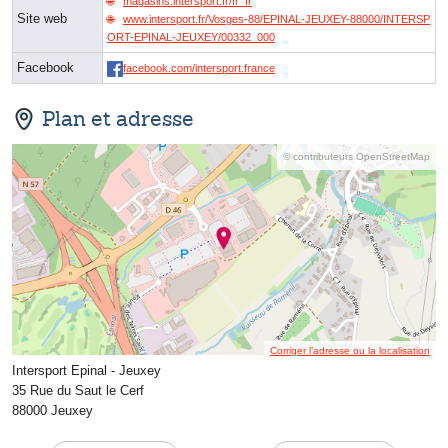
magasins.intersport.fr/fr_fr
Site web
www.intersport.fr/Vosges-88/EPINAL-JEUXEY-88000/INTERSP
ORT-EPINAL-JEUXEY/00332_000
Facebook
facebook.com/intersport.france
Plan et adresse
© contributeurs OpenStreetMap
Corriger l’adresse ou la localisation
Intersport Epinal - Jeuxey
35 Rue du Saut le Cerf
88000 Jeuxey