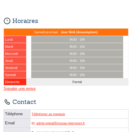
Horaires
Samedi prochain :
Jour férié (Assomption)
Lundi
9h30 - 19h
Mardi
9h30 - 19h
Mercredi
9h30 - 19h
Jeudi
9h30 - 19h
Vendredi
9h30 - 19h
Samedi
9h30 - 19h
Dimanche
Fermé
Signaler une erreur
Contact
Téléphone
Téléphoner au magasin
Email
admin.epinalⓐreseau-intersport.fr