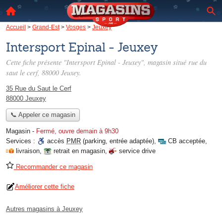
Accueil
>
Grand-Est
>
Vosges
>
Jeuxey
Intersport Epinal - Jeuxey
Cette fiche présente "Intersport Epinal - Jeuxey", magasin situé
rue du
saut le cerf
, 88000 Jeuxey.
35 Rue du Saut le Cerf
88000 Jeuxey
📞 Appeler ce magasin
Magasin
-
Fermé, ouvre demain à 9h30
Services :
accès
PMR
(parking, entrée adaptée)
,
CB acceptée
,
livraison
,
retrait en magasin
,
service drive
Recommander ce magasin
Améliorer cette fiche
Autres magasins à Jeuxey