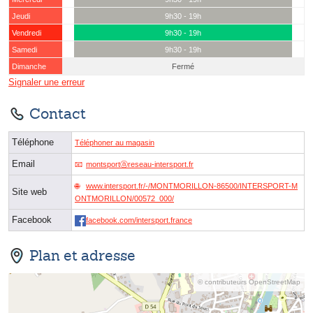
Jeudi
9h30 - 19h
Vendredi
9h30 - 19h
Samedi
9h30 - 19h
Dimanche
Fermé
Signaler une erreur
Contact
Téléphone
Téléphoner au magasin
Email
montsportⓐreseau-intersport.fr
www.intersport.fr/-/MONTMORILLON-86500/INTERSPORT-M
Site web
ONTMORILLON/00572_000/
Facebook
facebook.com/intersport.france
Plan et adresse
© contributeurs OpenStreetMap