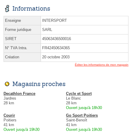
Informations
Enseigne
INTERSPORT
Forme juridique
SARL
SIRET
45063436500016
N° TVA Intra.
FR42450634365
Création
20 octobre 2003
Éditer les informations de mon magasin
Magasins proches
Decathlon France
Cycle et Sport
Jardres
Le Blanc
28 km
28 km
Ouvert jusqu'à 18h30
Courir
Go Sport Poitiers
Poitiers
Saint-Benoît
41 km
41 km
Ouvert jusqu'à 19h30
Ouvert jusqu'à 19h30