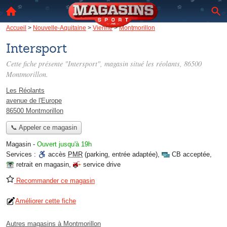
Accueil
>
Nouvelle-Aquitaine
>
Vienne
>
Montmorillon
Intersport
Cette fiche présente "Intersport", magasin situé
les réolants
, 86500
Montmorillon.
Les Réolants
avenue de l'Europe
86500 Montmorillon
📞 Appeler ce magasin
Magasin
-
Ouvert jusqu'à 19h
Services :
accès
PMR
(parking, entrée adaptée)
,
CB acceptée
,
retrait en magasin
,
service drive
Recommander ce magasin
Améliorer cette fiche
Autres magasins à Montmorillon