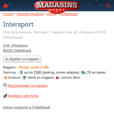
Accueil
>
Nouvelle-Aquitaine
>
Vienne
>
Châtellerault
Intersport
Cette fiche présente "Intersport", magasin situé
all. d'argenson
, 86100
Châtellerault.
4 All. d'Argenson
86100 Châtellerault
📞 Appeler ce magasin
Magasin
-
Fermé, ouvre à 10h
Services :
accès
PMR
(parking, entrée adaptée)
,
CB acceptée
,
livraison
,
retrait en magasin
,
service drive
Recommander ce magasin
Améliorer cette fiche
Autres magasins à Châtellerault