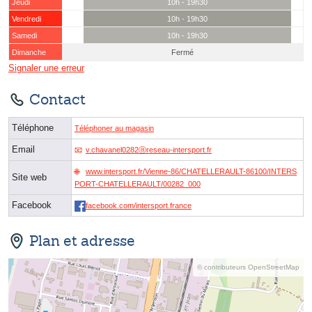
Jeudi
10h - 19h30
Vendredi
10h - 19h30
Samedi
10h - 19h30
Dimanche
Fermé
Signaler une erreur
Contact
Téléphone
Téléphoner au magasin
Email
v.chavanel0282ⓐreseau-intersport.fr
www.intersport.fr/Vienne-86/CHATELLERAULT-86100/INTERS
Site web
PORT-CHATELLERAULT/00282_000
Facebook
facebook.com/intersport.france
Plan et adresse
© contributeurs OpenStreetMap