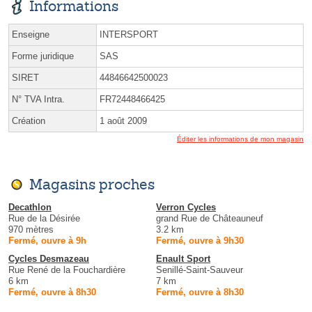
Informations
Enseigne
INTERSPORT
Forme juridique
SAS
SIRET
44846642500023
N° TVA Intra.
FR72448466425
Création
1 août 2009
Éditer les informations de mon magasin
Magasins proches
Decathlon
Verron Cycles
Rue de la Désirée
grand Rue de Châteauneuf
970 mètres
3.2 km
Fermé, ouvre à 9h
Fermé, ouvre à 9h30
Cycles Desmazeau
Enault Sport
Rue René de la Fouchardière
Senillé-Saint-Sauveur
6 km
7 km
Fermé, ouvre à 8h30
Fermé, ouvre à 8h30