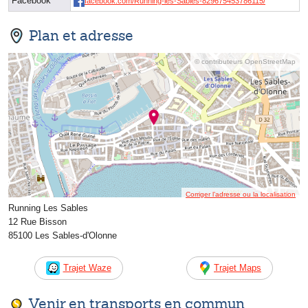
Facebook
facebook.com/Running-les-Sables-829675453786115/
Plan et adresse
© contributeurs OpenStreetMap
Corriger l’adresse ou la localisation
Running Les Sables
12 Rue Bisson
85100 Les Sables-d'Olonne
Trajet Waze
Trajet Maps
Venir en transports en commun