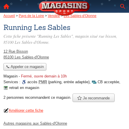
Accueil
>
Pays de la Loire
>
Vendée
>
Les Sables-d'Olonne
Running Les Sables
Cette fiche présente "Running Les Sables", magasin situé
rue bisson
,
85100 Les Sables-d'Olonne.
12 Rue Bisson
85100 Les Sables-d'Olonne
📞 Appeler ce magasin
Magasin
-
Fermé, ouvre demain à 10h
Services :
accès
PMR
(parking, entrée adaptée)
,
CB acceptée
,
retrait en magasin
2 personnes
recommandent
ce magasin.
Je recommande
Améliorer cette fiche
Autres magasins aux Sables-d'Olonne