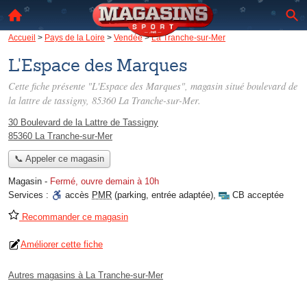
Accueil
>
Pays de la Loire
>
Vendée
>
La Tranche-sur-Mer
L'Espace des Marques
Cette fiche présente "L'Espace des Marques", magasin situé
boulevard de
la lattre de tassigny
, 85360 La Tranche-sur-Mer.
30 Boulevard de la Lattre de Tassigny
85360 La Tranche-sur-Mer
📞 Appeler ce magasin
Magasin
-
Fermé, ouvre demain à 10h
Services :
accès
PMR
(parking, entrée adaptée)
,
CB acceptée
Recommander ce magasin
Améliorer cette fiche
Autres magasins à La Tranche-sur-Mer