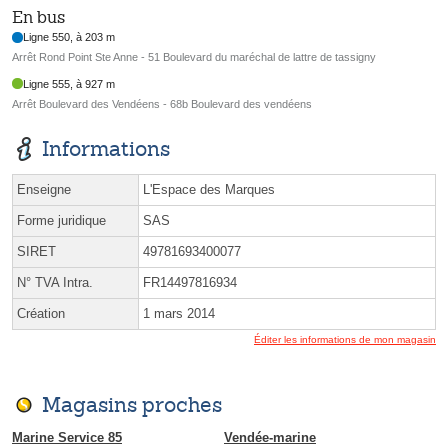
En bus
Ligne 550, à 203 m
Arrêt Rond Point Ste Anne - 51 Boulevard du maréchal de lattre de tassigny
Ligne 555, à 927 m
Arrêt Boulevard des Vendéens - 68b Boulevard des vendéens
Informations
Enseigne
L'Espace des Marques
Forme juridique
SAS
SIRET
49781693400077
N° TVA Intra.
FR14497816934
Création
1 mars 2014
Éditer les informations de mon magasin
Magasins proches
Marine Service 85
Vendée-marine