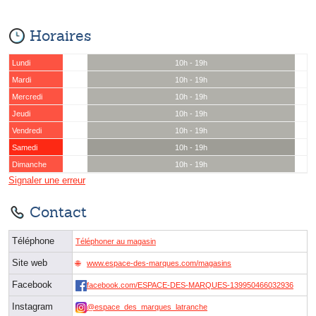
Horaires
Lundi
10h - 19h
Mardi
10h - 19h
Mercredi
10h - 19h
Jeudi
10h - 19h
Vendredi
10h - 19h
Samedi
10h - 19h
Dimanche
10h - 19h
Signaler une erreur
Contact
Téléphone
Téléphoner au magasin
Site web
www.espace-des-marques.com/magasins
Facebook
facebook.com/ESPACE-DES-MARQUES-139950466032936
Instagram
@espace_des_marques_latranche