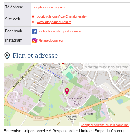
Téléphone
Téléphoner au magasin
bouticycle.com/-La-Chataigneraie-
Site web
www.letapeducoureur.fr
Facebook
facebook.com/letapeducoureur
Instagram
@letapeducoureur
Plan et adresse
© contributeurs OpenStreetMap
Corriger l’adresse ou la localisation
Entreprise Unipersonnelle A Responsabilite Limitee l'Etape du Coureur