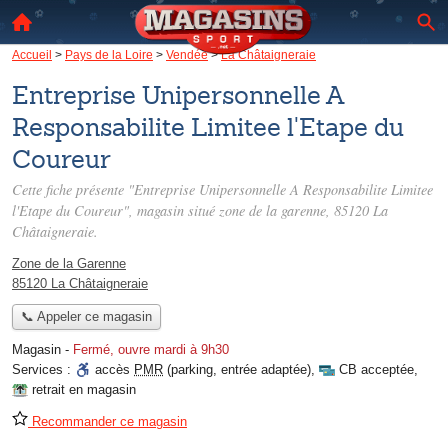
Accueil
>
Pays de la Loire
>
Vendée
>
La Châtaigneraie
Entreprise Unipersonnelle A
Responsabilite Limitee l'Etape du
Coureur
Cette fiche présente "Entreprise Unipersonnelle A Responsabilite Limitee
l'Etape du Coureur", magasin situé
zone de la garenne
, 85120 La
Châtaigneraie.
Zone de la Garenne
85120 La Châtaigneraie
📞 Appeler ce magasin
Magasin
-
Fermé, ouvre mardi à 9h30
Services :
accès
PMR
(parking, entrée adaptée)
,
CB acceptée
,
retrait en magasin
Recommander ce magasin