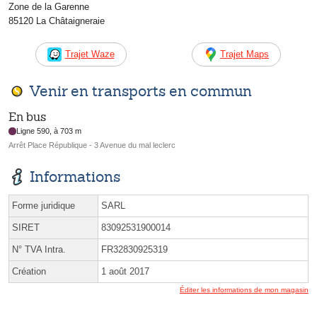
Zone de la Garenne
85120 La Châtaigneraie
Trajet Waze
Trajet Maps
Venir en transports en commun
En bus
Ligne 590, à 703 m
Arrêt Place République - 3 Avenue du mal leclerc
Informations
Forme juridique
SARL
SIRET
83092531900014
N° TVA Intra.
FR32830925319
Création
1 août 2017
Éditer les informations de mon magasin