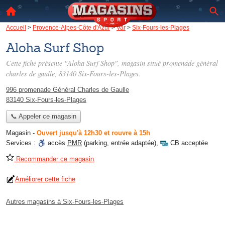
Accueil
>
Provence-Alpes-Côte d'Azur
>
Var
>
Six-Fours-les-Plages
Aloha Surf Shop
Cette fiche présente "Aloha Surf Shop", magasin situé
promenade général
charles de gaulle
, 83140 Six-Fours-les-Plages.
996 promenade Général Charles de Gaulle
83140 Six-Fours-les-Plages
📞 Appeler ce magasin
Magasin
-
Ouvert jusqu'à 12h30 et rouvre à 15h
Services :
accès
PMR
(parking, entrée adaptée)
,
CB acceptée
Recommander ce magasin
Améliorer cette fiche
Autres magasins à Six-Fours-les-Plages