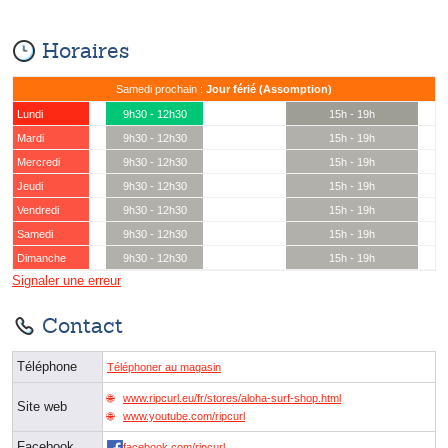
Horaires
Samedi prochain :
Jour férié (Assomption)
Lundi
9h30 - 12h30
15h - 19h
Mardi
9h30 - 12h30
15h - 19h
Mercredi
9h30 - 12h30
15h - 19h
Jeudi
9h30 - 12h30
15h - 19h
Vendredi
9h30 - 12h30
15h - 19h
Samedi
9h30 - 12h30
15h - 19h
Dimanche
9h30 - 12h30
15h - 19h
Signaler une erreur
Contact
Téléphone
Téléphoner au magasin
www.ripcurl.eu/fr/stores/aloha-surf-shop.html
Site web
www.youtube.com/ripcurl
Facebook
facebook.com/ripcurl