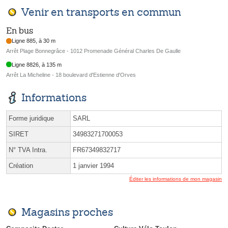
Venir en transports en commun
En bus
Ligne 885, à 30 m
Arrêt Plage Bonnegrâce - 1012 Promenade Général Charles De Gaulle
Ligne 8826, à 135 m
Arrêt La Micheline - 18 boulevard d'Estienne d'Orves
Informations
Forme juridique
SARL
SIRET
34983271700053
N° TVA Intra.
FR67349832717
Création
1 janvier 1994
Éditer les informations de mon magasin
Magasins proches