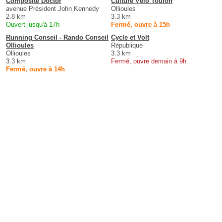
Composite Doctor
Culture Vélo Toulon
avenue Président John Kennedy
Ollioules
2.8 km
3.3 km
Ouvert jusqu'à 17h
Fermé, ouvre à 15h
Running Conseil - Rando Conseil
Cycle et Volt
Ollioules
République
Ollioules
3.3 km
3.3 km
Fermé, ouvre demain à 9h
Fermé, ouvre à 14h