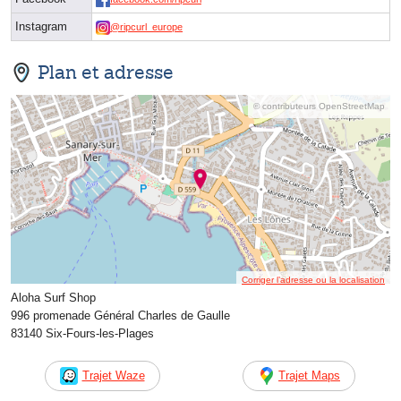
Instagram
@ripcurl_europe
Plan et adresse
© contributeurs OpenStreetMap
Corriger l’adresse ou la localisation
Aloha Surf Shop
996 promenade Général Charles de Gaulle
83140 Six-Fours-les-Plages
Trajet Waze
Trajet Maps