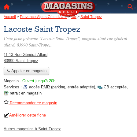
Accueil
>
Provence-Alpes-Côte d'Azur
>
Var
>
Saint-Tropez
Lacoste Saint Tropez
Cette fiche présente "Lacoste Saint Tropez", magasin situé
rue général
allard
, 83990 Saint-Tropez.
11-13 Rue Général Allard
83990 Saint-Tropez
📞 Appeler ce magasin
Magasin
-
Ouvert jusqu'à 20h
Services :
accès
PMR
(parking, entrée adaptée)
,
CB acceptée
,
retrait en magasin
Recommander ce magasin
Améliorer cette fiche
Autres magasins à Saint-Tropez