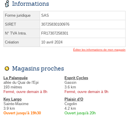
Informations
Forme juridique
SAS
SIRET
30725830100976
N° TVA Intra.
FR17307258301
Création
10 avril 2024
Éditer les informations de mon magasin
Magasins proches
La Palanquée
Esprit Cycles
allée du Quai de l'Epi
Gassin
193 mètres
3.6 km
Fermé, ouvre demain à 8h
Fermé, ouvre demain à 9h
Key Largo
Plaisir d'O
Sainte-Maxime
Cogolin
3.9 km
4.2 km
Ouvert jusqu'à 19h30
Ouvert jusqu'à 20h