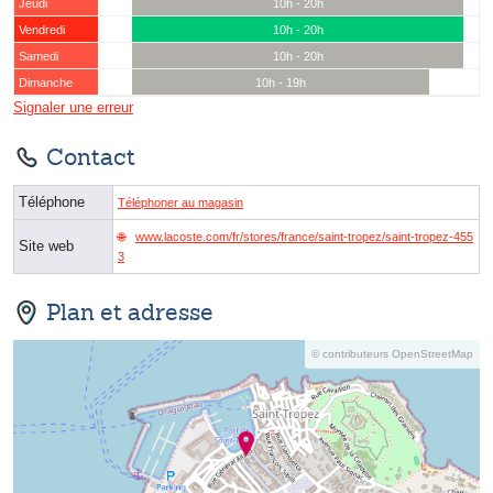
Jeudi
10h - 20h
Vendredi
10h - 20h
Samedi
10h - 20h
Dimanche
10h - 19h
Signaler une erreur
Contact
Téléphone
Téléphoner au magasin
www.lacoste.com/fr/stores/france/saint-tropez/saint-tropez-455
Site web
3
Plan et adresse
© contributeurs OpenStreetMap