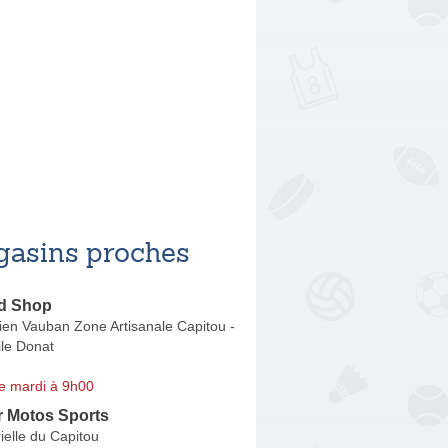
asins proches
ed Shop
ien Vauban Zone Artisanale Capitou -
ile Donat
e mardi à 9h00
r Motos Sports
ielle du Capitou