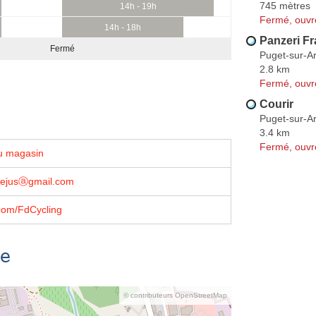
745 mètres
14h - 19h
Fermé, ouvr
14h - 18h
Panzeri F
Fermé
Puget-sur-A
2.8 km
Fermé, ouvr
Courir
Puget-sur-A
3.4 km
Fermé, ouvr
u magasin
frejusⓐgmail.com
com/FdCycling
se
© contributeurs OpenStreetMap