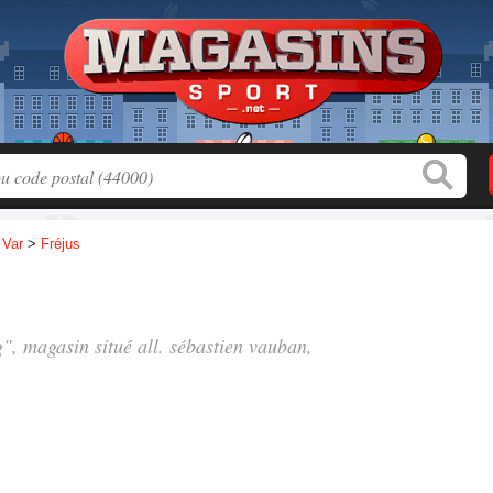
>
Var
>
Fréjus
g", magasin situé
all. sébastien vauban
,