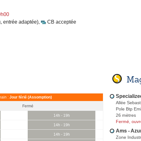
9h00
, entrée adaptée)
,
CB acceptée
Mag
Specializ
ain :
Jour férié (Assomption)
Allée Sebast
Fermé
Pole Btp Em
26 mètres
14h - 19h
Fermé, ouvr
14h - 19h
Ams - Azu
14h - 19h
Zone Industr