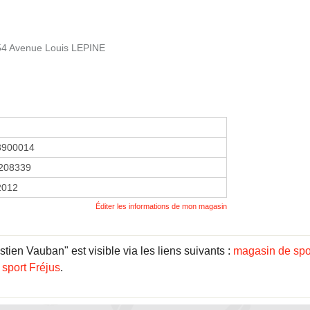
 154 Avenue Louis LEPINE
3900014
208339
 2012
Éditer les informations de mon magasin
tien Vauban" est visible via les liens suivants :
magasin de spo
sport Fréjus
.