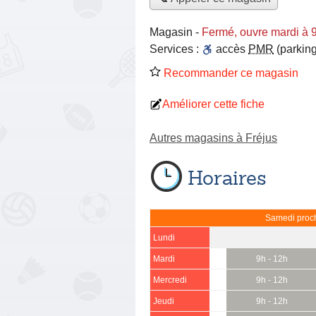
Magasin
-
Fermé, ouvre mardi à 
Services :
accès
PMR
(parking
Recommander ce magasin
Améliorer cette fiche
Autres magasins à Fréjus
Horaires
Samedi proch
Lundi
Mardi
9h - 12h
Mercredi
9h - 12h
Jeudi
9h - 12h