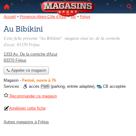
Accueil
>
Provence-Alpes-Côte d'Azur
>
Var
>
Fréjus
Au Bibikini
Cette fiche présente "Au Bibikini", magasin situé
av. de la corniche
d'azur
, 83370 Fréjus.
1333 Av. De la corniche d'Azur
83370 Fréjus
📞 Appeler ce magasin
Magasin
-
Fermé, ouvre à 7h
Services :
accès
PMR
(parking, entrée adaptée)
,
CB acceptée
Recommander ce magasin
Améliorer cette fiche
Autres magasins à Fréjus