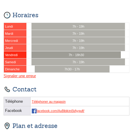
Horaires
Lundi
7h - 19h
Mardi
7h - 19h
Mercredi
7h - 19h
Jeudi
7h - 19h
Vendredi
7h - 18h30
Samedi
7h - 19h
Dimanche
7h30 - 17h
Signaler une erreur
Contact
Téléphone
Téléphoner au magasin
Facebook
facebook.com/AuBibikiniStAygulf/
Plan et adresse