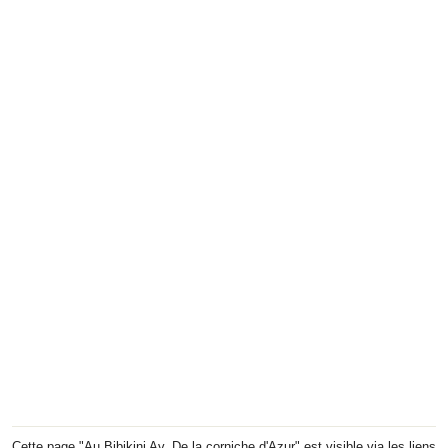
Cette page "Au Bibikini Av. De la corniche d'Azur" est visible via les liens