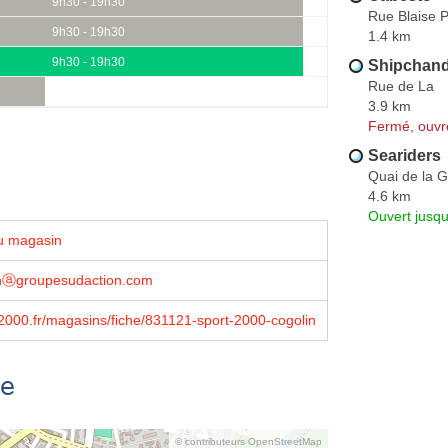
9h30 - 19h30
Rue Blaise 
9h30 - 19h30
1.4 km
9h30 - 19h30
Shipchandl
Rue de La
3.9 km
Fermé, ouvr
Seariders
Quai de la G
4.6 km
Ouvert jusqu
u magasin
nⓐgroupesudaction.com
000.fr/magasins/fiche/831121-sport-2000-cogolin
se
© contributeurs OpenStreetMap