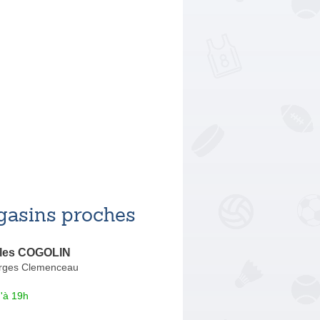
asins proches
cles COGOLIN
rges Clemenceau
'à 19h