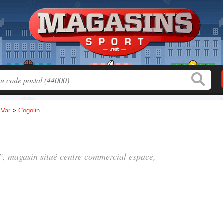
>
Var
>
Cogolin
0", magasin situé
centre commercial espace
,