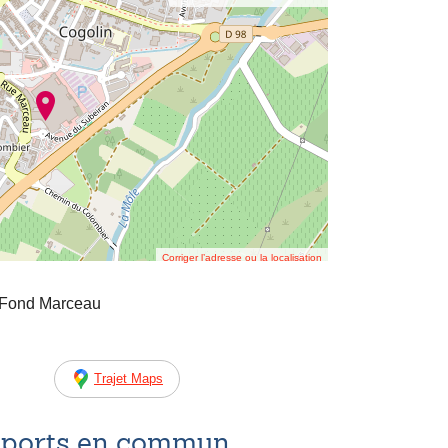
Corriger l’adresse ou la localisation
 Fond Marceau
Trajet Maps
nsports en commun