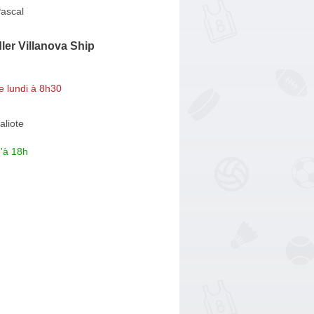
Pascal
er Villanova Ship
e lundi à 8h30
aliote
'à 18h