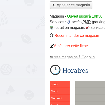
📞 Appeler ce magasin
Magasin
-
Ouvert jusqu'à 19h30
Services :
accès
PMR
(parking
retrait en magasin
,
service 
Recommander ce magasin
Améliorer cette fiche
Autres magasins à Cogolin
Horaires
Lundi
Mardi
Mercredi