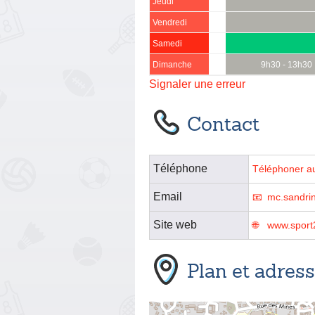
Jeudi
Vendredi
Samedi
Dimanche
9h30 - 13h30
Signaler une erreur
Contact
Téléphone
Téléphoner a
Email
mc.sandri
Site web
www.sport2
Plan et adres