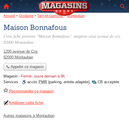
Accueil
>
Occitanie
>
Tarn-et-Garonne
>
Montauban
Maison Bonnafous
Cette fiche présente "Maison Bonnafous", magasin situé
avenue de cos
,
82000 Montauban.
1200 avenue de Cos
82000 Montauban
📞 Appeler ce magasin
Magasin
-
Fermé, ouvre demain à 9h
Services :
accès
PMR
(parking, entrée adaptée)
,
CB acceptée
Recommander ce magasin
Améliorer cette fiche
Autres magasins à Montauban