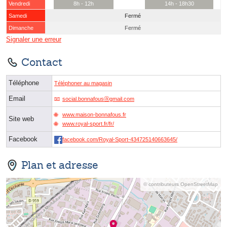
Vendredi
8h - 12h
14h - 18h30
Samedi
Fermé
Dimanche
Fermé
Signaler une erreur
Contact
Téléphone
Téléphoner au magasin
Email
social.bonnafousⓐgmail.com
www.maison-bonnafous.fr
Site web
www.royal-sport.fr/fr/
Facebook
facebook.com/Royal-Sport-434725140663645/
Plan et adresse
© contributeurs OpenStreetMap