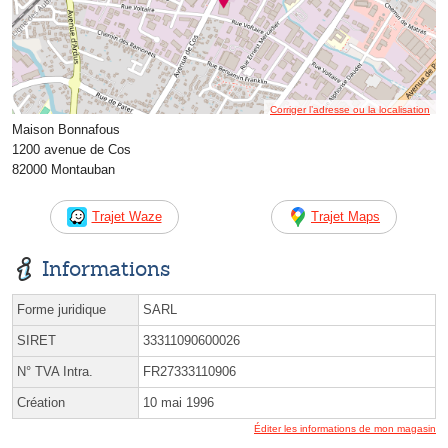
Corriger l’adresse ou la localisation
Maison Bonnafous
1200 avenue de Cos
82000 Montauban
Trajet Waze
Trajet Maps
Informations
Forme juridique
SARL
SIRET
33311090600026
N° TVA Intra.
FR27333110906
Création
10 mai 1996
Éditer les informations de mon magasin