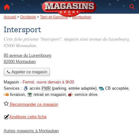
Accueil
>
Occitanie
>
Tarn-et-Garonne
>
Montauban
Intersport
Cette fiche présente "Intersport", magasin situé
avenue du luxembourg
,
82000 Montauban.
80 avenue du Luxembourg
82000 Montauban
📞 Appeler ce magasin
Magasin
-
Fermé, ouvre demain à 9h30
Services :
accès
PMR
(parking, entrée adaptée)
,
CB acceptée
,
livraison
,
retrait en magasin
,
service drive
Recommander ce magasin
Améliorer cette fiche
Autres magasins à Montauban