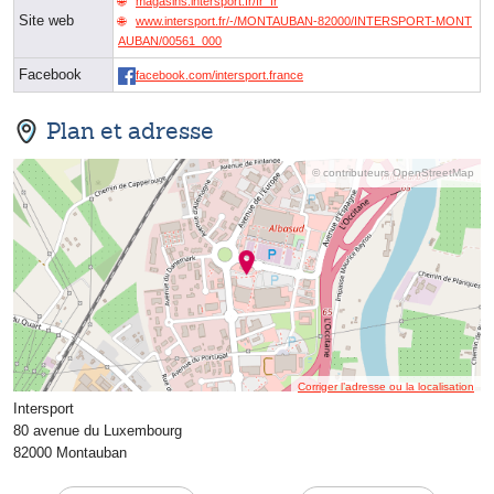
magasins.intersport.fr/fr_fr
Site web
www.intersport.fr/-/MONTAUBAN-82000/INTERSPORT-MONT
AUBAN/00561_000
Facebook
facebook.com/intersport.france
Plan et adresse
© contributeurs OpenStreetMap
Corriger l’adresse ou la localisation
Intersport
80 avenue du Luxembourg
82000 Montauban