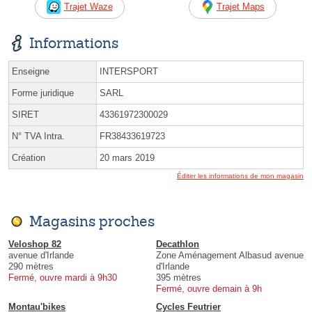
Trajet Waze
Trajet Maps
Informations
Enseigne
INTERSPORT
Forme juridique
SARL
SIRET
43361972300029
N° TVA Intra.
FR38433619723
Création
20 mars 2019
Éditer les informations de mon magasin
Magasins proches
Veloshop 82
Decathlon
avenue d'Irlande
Zone Aménagement Albasud avenue
290 mètres
d'Irlande
Fermé, ouvre mardi à 9h30
395 mètres
Fermé, ouvre demain à 9h
Montau'bikes
Cycles Feutrier