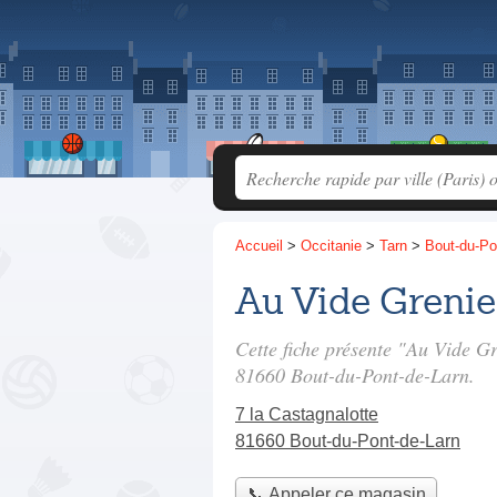
Accueil
>
Occitanie
>
Tarn
>
Bout-du-Po
Au Vide Grenie
Cette fiche présente "Au Vide G
81660 Bout-du-Pont-de-Larn.
7 la Castagnalotte
81660 Bout-du-Pont-de-Larn
📞 Appeler ce magasin