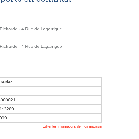
icharde - 4 Rue de Lagarrigue
icharde - 4 Rue de Lagarrigue
renier
8900021
443289
1999
Éditer les informations de mon magasin