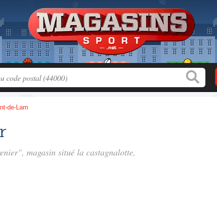
nt-de-Larn
r
renier", magasin situé
la castagnalotte
,