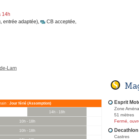
à 14h
, entrée adaptée)
,
CB acceptée
,
-de-Larn
Mag
Esprit Mot
ain :
Jour férié (Assomption)
Zone Aménag
14h - 18h
51 mètres
Fermé, ouvr
10h - 18h
Decathlon
10h - 18h
Castres