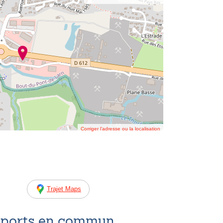
Corriger l’adresse ou la localisation
Trajet Maps
nsports en commun