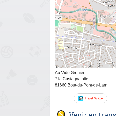
Au Vide Grenier
7 la Castagnalotte
81660 Bout-du-Pont-de-Larn
Trajet Waze
Venir en tra