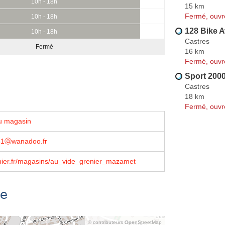
10h - 18h
15 km
Fermé, ouvr
10h - 18h
128 Bike 
10h - 18h
Castres
Fermé
16 km
Fermé, ouvr
Sport 200
Castres
18 km
Fermé, ouvr
u magasin
81ⓐwanadoo.fr
nier.fr/magasins/au_vide_grenier_mazamet
se
© contributeurs OpenStreetMap