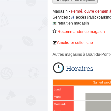
Magasin
-
Fermé, ouvre demain 
Services :
accès
PMR
(parking
retrait en magasin
Recommander ce magasin
Améliorer cette fiche
Autres magasins à Bout-du-Pont
Horaires
Samedi proch
Lundi
Mardi
Mercredi