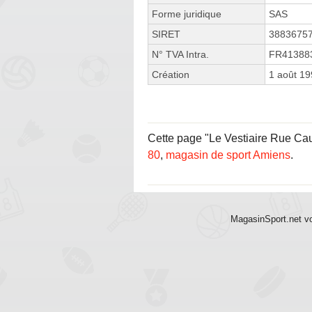
Forme juridique
SAS
SIRET
3883675
N° TVA Intra.
FR41388
Création
1 août 1
Cette page "Le Vestiaire Rue Caum
80
,
magasin de sport Amiens
.
MagasinSport.net vo