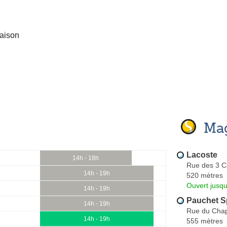
raison
Mag
Lacoste
14h - 18h
Rue des 3 Ca
14h - 19h
520 mètres
Ouvert jusqu
14h - 19h
Pauchet S
14h - 19h
Rue du Chap
14h - 19h
555 mètres