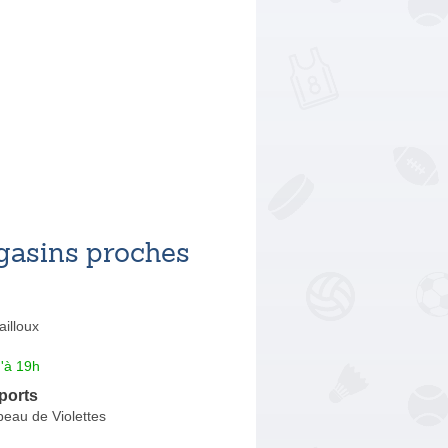
asins proches
illoux
'à 19h
ports
eau de Violettes