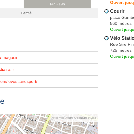
Ouvert jusq
14h - 19h
Courir
Fermé
place Gambe
560 mètres
Ouvert jusqu
Vélo Stati
Rue Sire Fi
725 mètres
Ouvert jusqu
u magasin
iaire.fr
om/levestiairesport/
se
© contributeurs OpenStreetMap