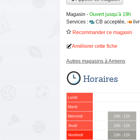
Magasin
-
Ouvert jusqu'à 19h
Services :
CB acceptée
,
liv
Recommander ce magasin
Améliorer cette fiche
Autres magasins à Amiens
Horaires
Lundi
Mardi
Mercredi
10h - 12h
Jeudi
10h - 12h
Vendredi
10h - 12h