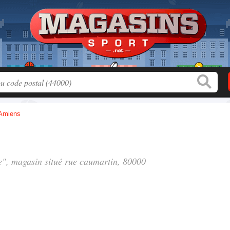
Amiens
re", magasin situé
rue caumartin
, 80000