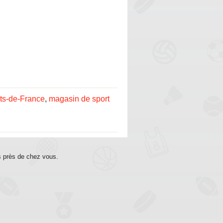
ts-de-France
,
magasin de sport
s près de chez vous.