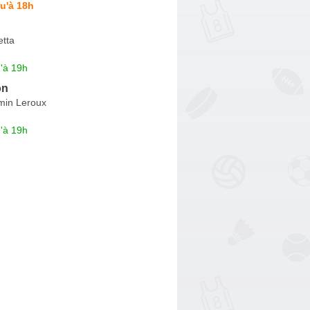
u'à 18h
tta
'à 19h
on
rmin Leroux
'à 19h