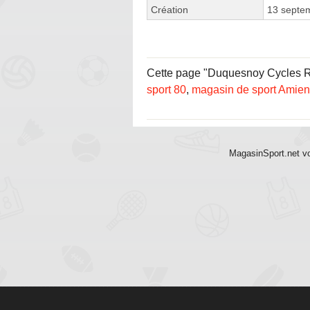
Création
13 septe
Cette page "Duquesnoy Cycles Rue 
sport 80
,
magasin de sport Amie
MagasinSport.net vo