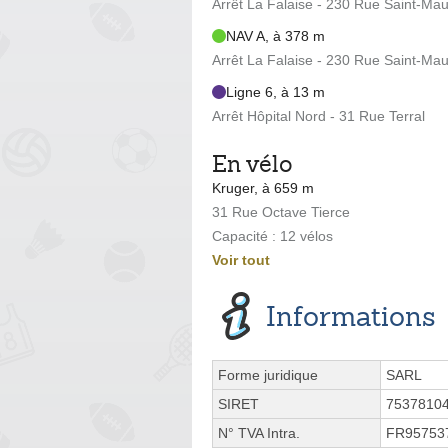
Arrêt La Falaise - 230 Rue Saint-Mau
NAV A, à 378 m
Arrêt La Falaise - 230 Rue Saint-Mau
Ligne 6, à 13 m
Arrêt Hôpital Nord - 31 Rue Terral
En vélo
Kruger, à 659 m
31 Rue Octave Tierce
Capacité : 12 vélos
Voir tout
Informations
Forme juridique
SARL
SIRET
7537810
N° TVA Intra.
FR95753