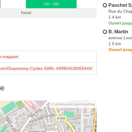
14h - 18h
Pauchet S
Rue du Chap
Fermé
1.4 km
Ouvert jusqu
B. Martin
avenue Loui
1.5 km
Ouvert jusq
u magasin
com/Duquesnoy-Cycles-SARL-499954530055444/
se
© contributeurs OpenStreetMap