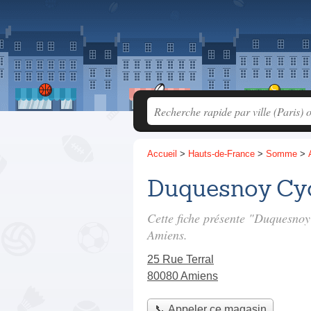
Accueil
>
Hauts-de-France
>
Somme
>
Duquesnoy Cy
Cette fiche présente "Duquesnoy
Amiens.
25 Rue Terral
80080 Amiens
📞 Appeler ce magasin