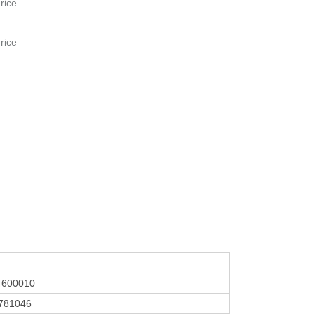
rice
rice
4600010
781046