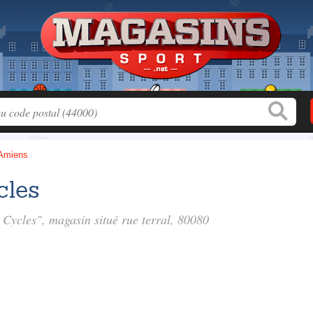
Amiens
cles
 Cycles", magasin situé
rue terral
, 80080