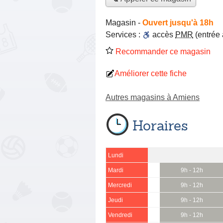
Magasin
-
Ouvert jusqu'à 18h
Services :
accès
PMR
(entrée
Recommander ce magasin
Améliorer cette fiche
Autres magasins à Amiens
Horaires
Lundi
Mardi
9h - 12h
Mercredi
9h - 12h
Jeudi
9h - 12h
Vendredi
9h - 12h