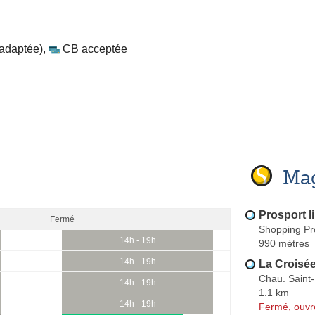
 adaptée)
,
CB acceptée
Mag
Prosport Ii
Fermé
Shopping Pr
14h - 19h
990 mètres
14h - 19h
La Croisée
Chau. Saint-
14h - 19h
1.1 km
14h - 19h
Fermé, ouvr