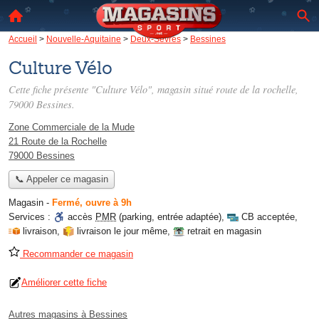
Accueil
>
Nouvelle-Aquitaine
>
Deux-Sèvres
>
Bessines
Culture Vélo
Cette fiche présente "Culture Vélo", magasin situé
route de la rochelle
,
79000 Bessines.
Zone Commerciale de la Mude
21 Route de la Rochelle
79000 Bessines
📞 Appeler ce magasin
Magasin
-
Fermé, ouvre à 9h
Services :
accès
PMR
(parking, entrée adaptée)
,
CB acceptée
,
livraison
,
livraison le jour même
,
retrait en magasin
Recommander ce magasin
Améliorer cette fiche
Autres magasins à Bessines