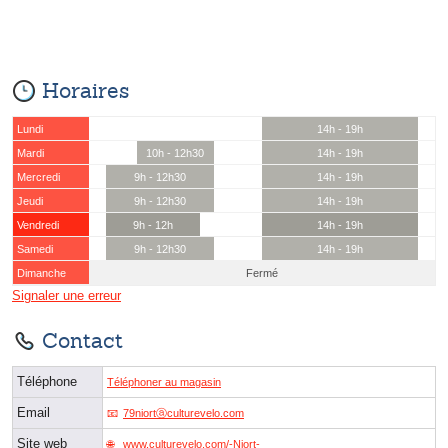
Horaires
Lundi
14h - 19h
Mardi
10h - 12h30
14h - 19h
Mercredi
9h - 12h30
14h - 19h
Jeudi
9h - 12h30
14h - 19h
Vendredi
9h - 12h
14h - 19h
Samedi
9h - 12h30
14h - 19h
Dimanche
Fermé
Signaler une erreur
Contact
Téléphone
Téléphoner au magasin
Email
79niortⓐculturevelo.com
Site web
www.culturevelo.com/-Niort-