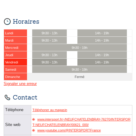
Horaires
Lundi
9h30 - 13h
14h - 19h
Mardi
9h30 - 13h
14h - 19h
Mercredi
9h30 - 19h
Jeudi
9h30 - 13h
14h - 19h
Vendredi
9h30 - 13h
14h - 19h
Samedi
9h30 - 19h
Dimanche
Fermé
Signaler une erreur
Contact
Téléphone
Téléphoner au magasin
www.intersport.fr/-/NEUFCHATELENBRAY-76270/INTERSPOR
Site web
T-NEUFCHATELENBRAY/00621_000/
www.youtube.com/@INTERSPORTFrance