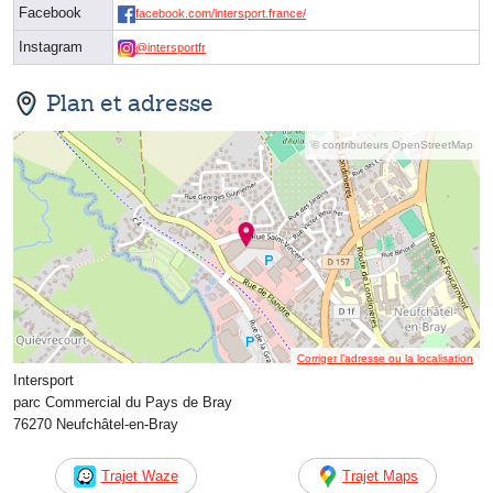
Facebook
facebook.com/intersport.france/
Instagram
@intersportfr
Plan et adresse
© contributeurs OpenStreetMap
Corriger l’adresse ou la localisation
Intersport
parc Commercial du Pays de Bray
76270 Neufchâtel-en-Bray
Trajet Waze
Trajet Maps