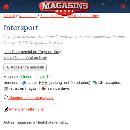
Accueil
>
Normandie
>
Seine-Maritime
>
Neufchâtel-en-Bray
Intersport
Cette fiche présente "Intersport", magasin situé
parc commercial du pays
de bray
, 76270 Neufchâtel-en-Bray.
parc Commercial du Pays de Bray
76270 Neufchâtel-en-Bray
📞 Appeler ce magasin
Magasin
-
Ouvert jusqu'à 19h
Services :
accès
PMR
(parking, entrée adaptée)
,
CB acceptée
,
retrait en magasin
,
service drive
Recommander ce magasin
Améliorer cette fiche
Autres magasins à Neufchâtel-en-Bray