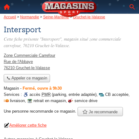
Accueil
>
Normandie
>
Seine-Maritime
>
Gruchet-le-Valasse
Intersport
Cette fiche présente "Intersport", magasin situé
zone commerciale
carrefour
, 76210 Gruchet-le-Valasse.
Zone Commerciale Carrefour
Rue de l'Abbaye
76210 Gruchet-le-Valasse
📞 Appeler ce magasin
Magasin
-
Fermé, ouvre à 9h30
Services :
accès
PMR
(parking, entrée adaptée)
,
CB acceptée
,
livraison
,
retrait en magasin
,
service drive
Une personne
recommande
ce magasin.
Je recommande
Améliorer cette fiche