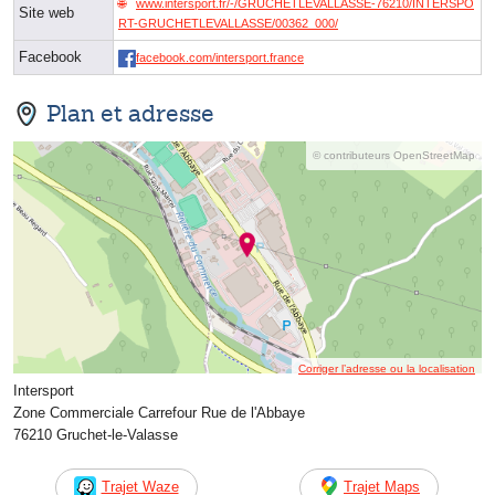
www.intersport.fr/-/GRUCHETLEVALLASSE-76210/INTERSPO
Site web
RT-GRUCHETLEVALLASSE/00362_000/
Facebook
facebook.com/intersport.france
Plan et adresse
© contributeurs OpenStreetMap
Corriger l’adresse ou la localisation
Intersport
Zone Commerciale Carrefour Rue de l'Abbaye
76210 Gruchet-le-Valasse
Trajet Waze
Trajet Maps