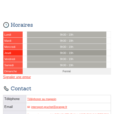
Horaires
Lundi
9h30 - 19h
Mardi
9h30 - 19h
Mercredi
9h30 - 19h
Jeudi
9h30 - 19h
Vendredi
9h30 - 19h
Samedi
9h30 - 19h
Dimanche
Fermé
Signaler une erreur
Contact
Téléphone
Téléphoner au magasin
Email
intersport.gruchetⓐorange.fr