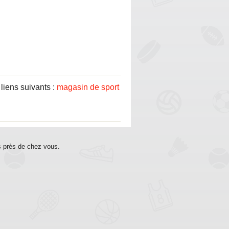
iens suivants :
magasin de sport
s près de chez vous.