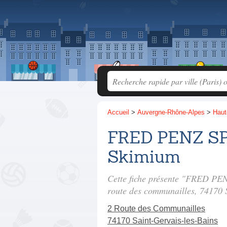
Accueil
>
Auvergne-Rhône-Alpes
>
Haut
FRED PENZ SP
Skimium
Cette fiche présente "FRED PE
route des communailles
, 74170 
2 Route des Communailles
74170 Saint-Gervais-les-Bains