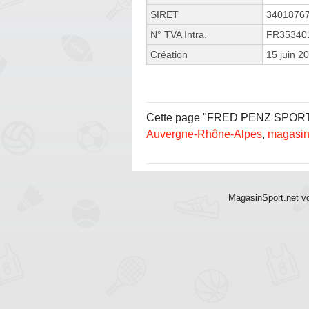
SIRET
3401876
N° TVA Intra.
FR35340
Création
15 juin 2
Cette page "FRED PENZ SPORTS B
Auvergne-Rhône-Alpes
,
magasin
MagasinSport.net vo