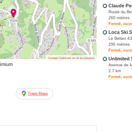
Claude Pe
Route du Be
265 mètres
Fermé, ouvr
Loca Ski S
Le Bettex 43
295 mètres
Fermé, ouvr
Corriger l’adresse ou la localisation
Unlimited 
imium
Avenue de 
2.7 km
Fermé, ouvr
Trajet Maps