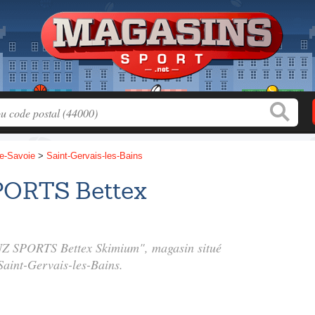
e-Savoie
>
Saint-Gervais-les-Bains
ORTS Bettex
NZ SPORTS Bettex Skimium", magasin situé
Saint-Gervais-les-Bains.