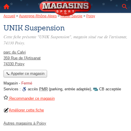
Accueil
>
Auvergne-Rhône-Alpes
>
Haute-Savoie
>
Poisy
UNIK Suspension
Cette fiche présente "UNIK Suspension", magasin situé
rue de l'artisanat
,
74330 Poisy.
parc du Calvi
359 Rue de l'Artisanat
74330 Poisy
📞 Appeler ce magasin
Magasin
-
Fermé
Services :
accès
PMR
(parking, entrée adaptée)
,
CB acceptée
Recommander ce magasin
Améliorer cette fiche
Autres magasins à Poisy