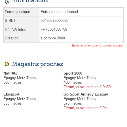
Informations
Forme juridique
Entrepreneur individuel
SIRET
50435675900028
N° TVA Intra.
FR75504356759
Création
1 octobre 2009
Éditer les informations de mon magasin
Magasins proches
Nutr'Alp
Sport 2000
Épagny-Metz-Tessy
Épagny-Metz-Tessy
380 mètres
400 mètres
Fermé, ouvre demain à 9h30
Ekosport
Go Sport Annecy Epagny
Épagny-Metz-Tessy
Épagny-Metz-Tessy
535 mètres
575 mètres
Fermé, ouvre demain à 9h