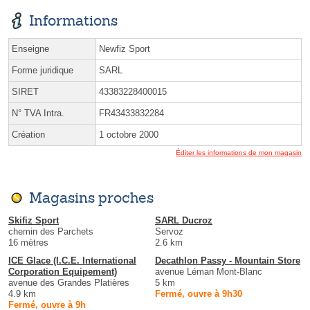
Informations
Enseigne
Newfiz Sport
Forme juridique
SARL
SIRET
43383228400015
N° TVA Intra.
FR43433832284
Création
1 octobre 2000
Éditer les informations de mon magasin
Magasins proches
Skifiz Sport
SARL Ducroz
chemin des Parchets
Servoz
16 mètres
2.6 km
ICE Glace (I.C.E. International
Decathlon Passy - Mountain Store
Corporation Equipement)
avenue Léman Mont-Blanc
avenue des Grandes Platières
5 km
4.9 km
Fermé, ouvre à 9h30
Fermé, ouvre à 9h