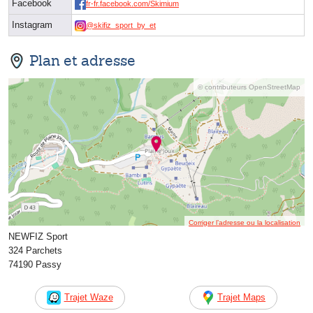
Facebook
fr-fr.facebook.com/Skimium
Instagram
@skifiz_sport_by_et
Plan et adresse
© contributeurs OpenStreetMap
Corriger l’adresse ou la localisation
NEWFIZ Sport
324 Parchets
74190 Passy
Trajet Waze
Trajet Maps