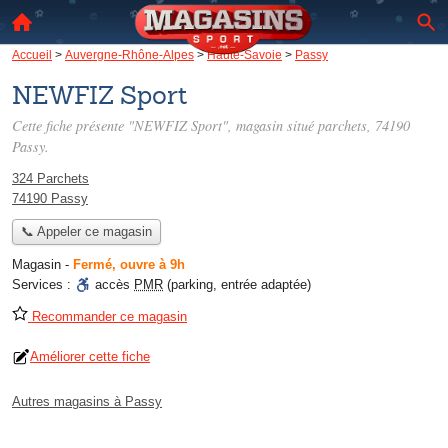
Accueil
>
Auvergne-Rhône-Alpes
>
Haute-Savoie
>
Passy
NEWFIZ Sport
Cette fiche présente "NEWFIZ Sport", magasin situé
parchets
, 74190
Passy.
324 Parchets
74190 Passy
📞 Appeler ce magasin
Magasin
-
Fermé, ouvre à 9h
Services :
accès
PMR
(parking, entrée adaptée)
Recommander ce magasin
Améliorer cette fiche
Autres magasins à Passy