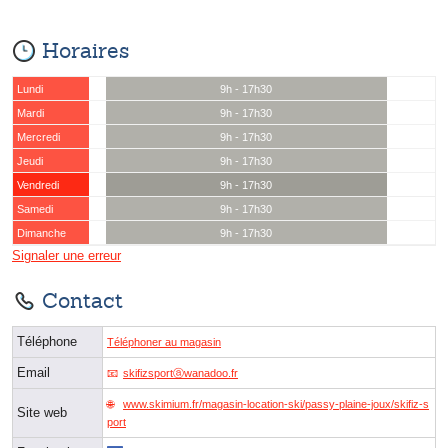
Horaires
Lundi
9h - 17h30
Mardi
9h - 17h30
Mercredi
9h - 17h30
Jeudi
9h - 17h30
Vendredi
9h - 17h30
Samedi
9h - 17h30
Dimanche
9h - 17h30
Signaler une erreur
Contact
Téléphone
Téléphoner au magasin
Email
skifizsportⓐwanadoo.fr
www.skimium.fr/magasin-location-ski/passy-plaine-joux/skifiz-s
Site web
port