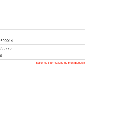
7600014
655776
06
Éditer les informations de mon magasin