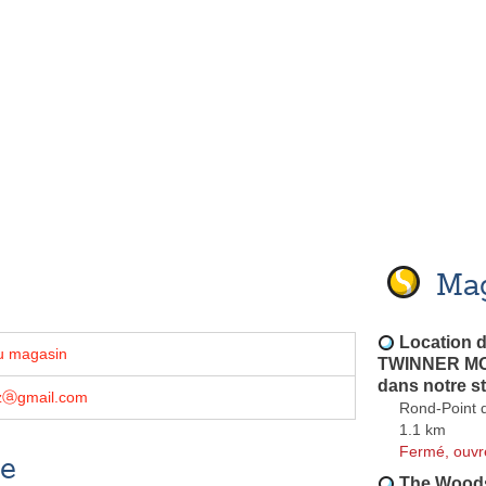
Mag
Location d
u magasin
TWINNER MO
dans notre st
zⓐgmail.com
Rond-Point 
1.1 km
Fermé, ouvr
se
The Wood