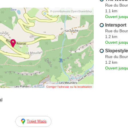
Rue du Bou
1.1 km
© contributeurs OpenStreetMap
Ouvert jusq
Intersport
Rue du Bou
1.2 km
Ouvert jusq
Slopestyle
Rue du Bou
1.2 km
Ouvert jusq
Corriger l’adresse ou la localisation
al
Trajet Maps