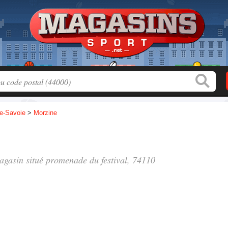
e-Savoie
>
Morzine
magasin situé
promenade du festival
, 74110