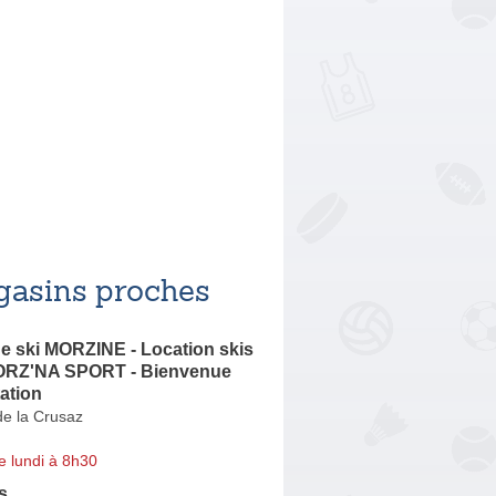
asins proches
e ski MORZINE - Location skis
RZ'NA SPORT - Bienvenue
ation
de la Crusaz
e lundi à 8h30
s