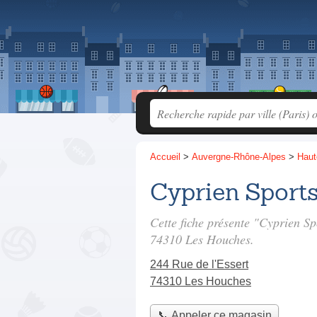
Accueil
>
Auvergne-Rhône-Alpes
>
Haut
Cyprien Sports
Cette fiche présente "Cyprien Sp
74310 Les Houches.
244 Rue de l'Essert
74310 Les Houches
📞 Appeler ce magasin