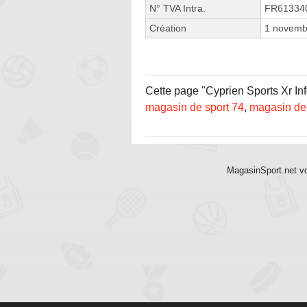
N° TVA Intra.
FR61334
Création
1 novemb
Cette page "Cyprien Sports Xr Info
magasin de sport 74
,
magasin de
MagasinSport.net vo