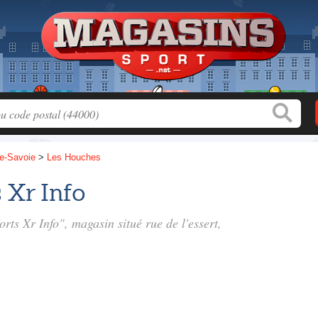
e-Savoie
>
Les Houches
 Xr Info
orts Xr Info", magasin situé
rue de l'essert
,