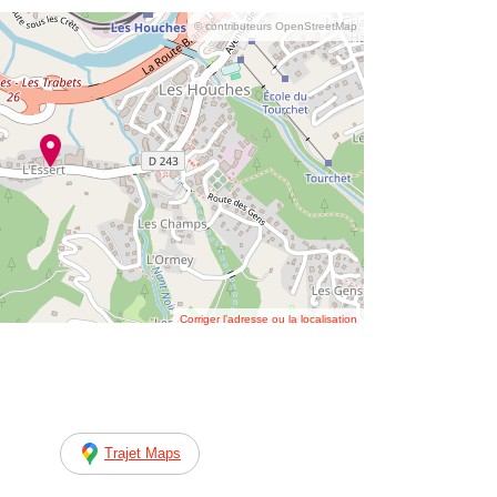
© contributeurs OpenStreetMap
Corriger l’adresse ou la localisation
Trajet Maps