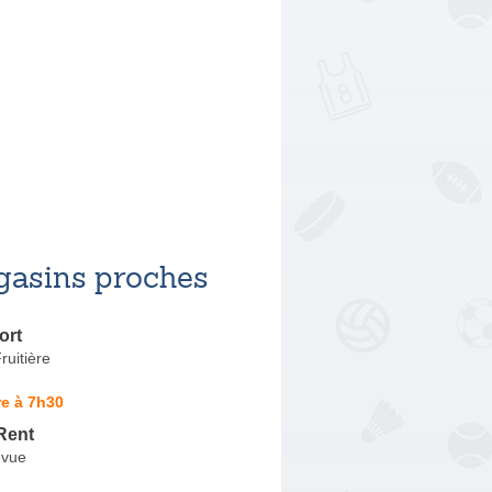
asins proches
ort
ruitière
e à 7h30
Rent
evue