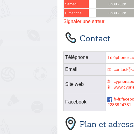
Samedi
8h30 - 12h
Dimanche
8h30 - 12h
Signaler une erreur
Contact
Téléphone
Téléphoner a
Email
contactⓐc
cyprienspo
Site web
www.cypri
fr-fr.fac
Facebook
2283924781
Plan et adres