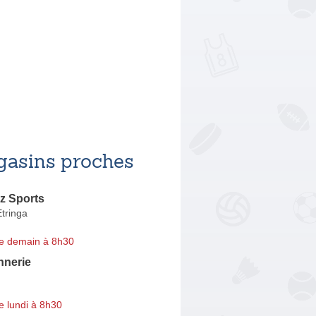
asins proches
z Sports
tringa
e demain à 8h30
nerie
e lundi à 8h30