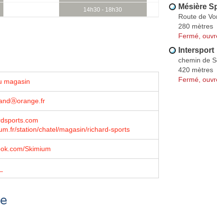
Mésière S
14h30 - 18h30
Route de Vo
280 mètres
Fermé, ouvr
Intersport
chemin de S
420 mètres
Fermé, ouvr
u magasin
randⓐorange.fr
rdsports.com
m.fr/station/chatel/magasin/richard-sports
book.com/Skimium
_
se