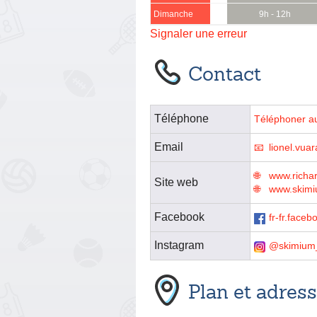
Dimanche
9h - 12h
Signaler une erreur
Contact
Téléphone
Téléphoner a
Email
lionel.vua
www.richa
Site web
www.skimiu
Facebook
fr-fr.face
Instagram
@skimium
Plan et adres