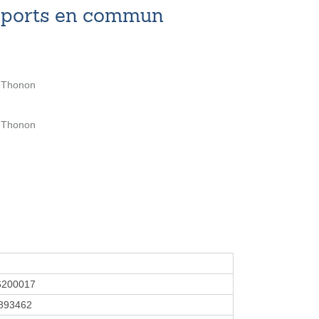
nsports en commun
 Thonon
 Thonon
6200017
893462