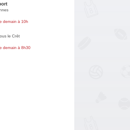
port
nnes
e demain à 10h
ous le Crêt
e demain à 8h30