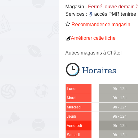
Magasin
-
Fermé, ouvre demain 
Services :
accès
PMR
(entrée
Recommander ce magasin
Améliorer cette fiche
Autres magasins à Châtel
Horaires
Lundi
9h - 12h
Mardi
9h - 12h
Mercredi
9h - 12h
Jeudi
9h - 12h
Vendredi
9h - 12h
Samedi
9h - 12h