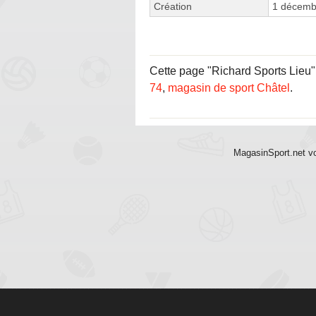
Création
1 décemb
Cette page "Richard Sports Lieu" e
74
,
magasin de sport Châtel
.
MagasinSport.net vo