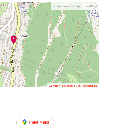
© contributeurs OpenStreetMap
Corriger l’adresse ou la localisation
Trajet Maps