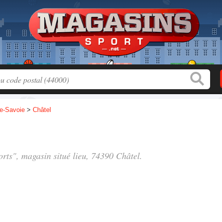
e-Savoie
>
Châtel
s
orts", magasin situé
lieu
, 74390 Châtel.