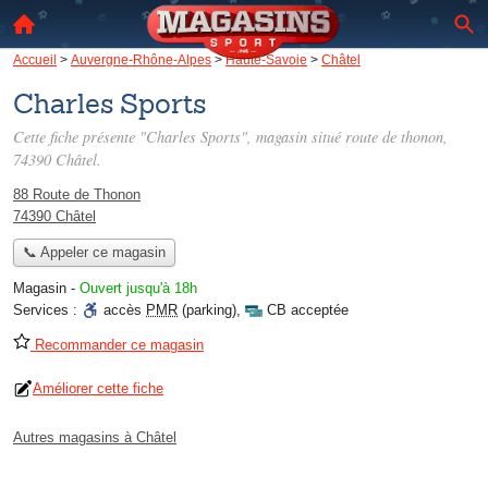
Accueil
>
Auvergne-Rhône-Alpes
>
Haute-Savoie
>
Châtel
Charles Sports
Cette fiche présente "Charles Sports", magasin situé
route de thonon
,
74390 Châtel.
88 Route de Thonon
74390 Châtel
📞 Appeler ce magasin
Magasin
-
Ouvert jusqu'à 18h
Services :
accès
PMR
(parking)
,
CB acceptée
Recommander ce magasin
Améliorer cette fiche
Autres magasins à Châtel