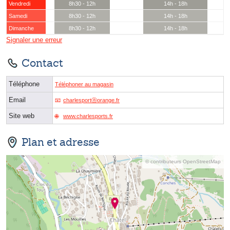
Vendredi
8h30 - 12h
14h - 18h
Samedi
8h30 - 12h
14h - 18h
Dimanche
8h30 - 12h
14h - 18h
Signaler une erreur
Contact
Téléphone
Téléphoner au magasin
Email
charlesportⓐorange.fr
Site web
www.charlesports.fr
Plan et adresse
© contributeurs OpenStreetMap