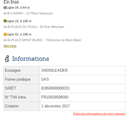
En bus
Ligne 04, à 64 m
Arrêt CASINO - 12 Place Saussure
Ligne 10, à 158 m
Arrêt PLACE DU POILU - 93 Rue Whymper
Ligne 02, à 188 m
Arrêt PLACE MONT BLANC - 79 Avenue du Mont-Blanc
Voir tout
Informations
Enseigne
SNOWLEADER
Forme juridique
SAS
SIRET
82959900000033
N° TVA Intra.
FR15829599000
Création
1 décembre 2017
Éditer les informations de mon magasin