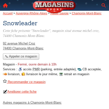
Accueil
>
Auvergne-Rhône-Alpes
>
Haute-Savoie
>
Chamonix-Mont-Blanc
Snowleader
Cette fiche présente "Snowleader", magasin situé
avenue michel croz
,
74400 Chamonix-Mont-Blanc.
92 avenue Michel Croz
74400 Chamonix-Mont-Blanc
📞 Appeler ce magasin
Magasin
-
Fermé, ouvre demain à 10h
Services :
accès
PMR
(parking, entrée adaptée)
,
CB acceptée
,
livraison
,
livraison le jour même
,
retrait en magasin
Recommander ce magasin
Améliorer cette fiche
Autres magasins à Chamonix-Mont-Blanc