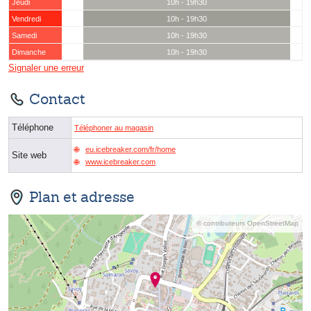
Jeudi
10h - 19h30
Vendredi
10h - 19h30
Samedi
10h - 19h30
Dimanche
10h - 19h30
Signaler une erreur
Contact
Téléphone
Téléphoner au magasin
eu.icebreaker.com/fr/home
Site web
www.icebreaker.com
Plan et adresse
© contributeurs OpenStreetMap