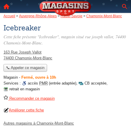
Accueil
>
Auvergne-Rhône-Alpes
>
Haute-Savoie
>
Chamonix-Mont-Blanc
Icebreaker
Cette fiche présente "Icebreaker", magasin situé
rue joseph vallot
, 74400
Chamonix-Mont-Blanc.
163 Rue Joseph Vallot
74400 Chamonix-Mont-Blanc
📞 Appeler ce magasin
Magasin
-
Fermé, ouvre à 10h
Services :
accès
PMR
(entrée adaptée)
,
CB acceptée
,
retrait en magasin
Recommander ce magasin
Améliorer cette fiche
Autres magasins à Chamonix-Mont-Blanc