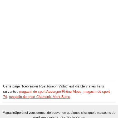
Cette page "Icebreaker Rue Joseph Vallot" est visible via les liens
suivants :
magasin de sport Auvergne-Rhône-Alpes
,
magasin de sport
74
,
magasin de sport Chamonix-Mont-Blanc
.
MagasinSport.net vous permet de trouver en quelques clics quels magasins de
sport sont ouverts près de chez vous.