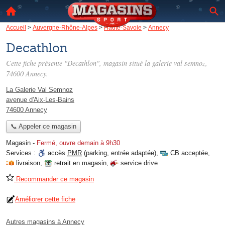
Accueil
>
Auvergne-Rhône-Alpes
>
Haute-Savoie
>
Annecy
Decathlon
Cette fiche présente "Decathlon", magasin situé
la galerie val semnoz
,
74600 Annecy.
La Galerie Val Semnoz
avenue d'Aix-Les-Bains
74600 Annecy
📞 Appeler ce magasin
Magasin
-
Fermé, ouvre demain à 9h30
Services :
accès
PMR
(parking, entrée adaptée)
,
CB acceptée
,
livraison
,
retrait en magasin
,
service drive
Recommander ce magasin
Améliorer cette fiche
Autres magasins à Annecy