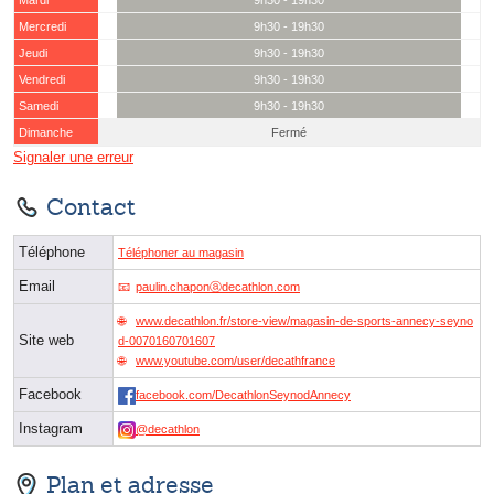
Mardi
9h30 - 19h30
Mercredi
9h30 - 19h30
Jeudi
9h30 - 19h30
Vendredi
9h30 - 19h30
Samedi
9h30 - 19h30
Dimanche
Fermé
Signaler une erreur
Contact
Téléphone
Téléphoner au magasin
Email
paulin.chaponⓐdecathlon.com
www.decathlon.fr/store-view/magasin-de-sports-annecy-seyno
Site web
d-0070160701607
www.youtube.com/user/decathfrance
Facebook
facebook.com/DecathlonSeynodAnnecy
Instagram
@decathlon
Plan et adresse