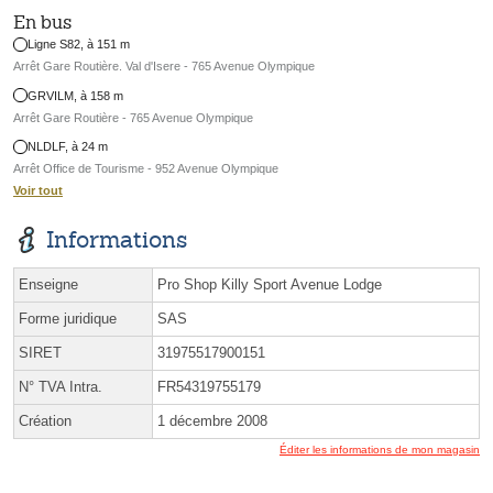
En bus
Ligne S82, à 151 m
Arrêt Gare Routière. Val d'Isere - 765 Avenue Olympique
GRVILM, à 158 m
Arrêt Gare Routière - 765 Avenue Olympique
NLDLF, à 24 m
Arrêt Office de Tourisme - 952 Avenue Olympique
Voir tout
Informations
Enseigne
Pro Shop Killy Sport Avenue Lodge
Forme juridique
SAS
SIRET
31975517900151
N° TVA Intra.
FR54319755179
Création
1 décembre 2008
Éditer les informations de mon magasin