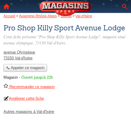
Accueil
>
Auvergne-Rhône-Alpes
>
Savoie
>
Val-d'Isère
Pro Shop Killy Sport Avenue Lodge
Cette fiche présente "Pro Shop Killy Sport Avenue Lodge", magasin situé
avenue olympique
, 73150 Val-d'Isère.
avenue Olympique
73150 Val-d'Isère
📞 Appeler ce magasin
Magasin
-
Ouvert jusqu'à 22h
Recommander ce magasin
Améliorer cette fiche
Autres magasins à Val-d'Isère