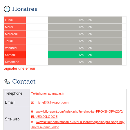
Horaires
Lundi
12h - 22h
Mardi
12h - 22h
Mercredi
12h - 22h
Jeudi
12h - 22h
Vendredi
12h - 22h
Samedi
12h - 22h
Dimanche
12h - 22h
Signaler une erreur
Contact
Téléphone
Téléphoner au magasin
Email
michelⓐkilly-sport.com
www.killy-sport.com/index.php?p=shop&s=PRO-SHOP%20AV
ENUE%20LODGE
Site web
www.skiset.com/station-ski/val-d-isere/magasins/pro-shop-killy
-hotel-avenue-lodge