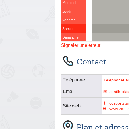
Mercredi
Jeudi
Vendredi
Samedi
Dimanche
Signaler une erreur
Contact
Téléphone
Téléphoner a
Email
zenith-sk
ccsports.s
Site web
www.zenit
Plan et adres