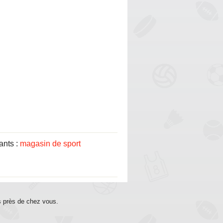
ants :
magasin de sport
s près de chez vous.