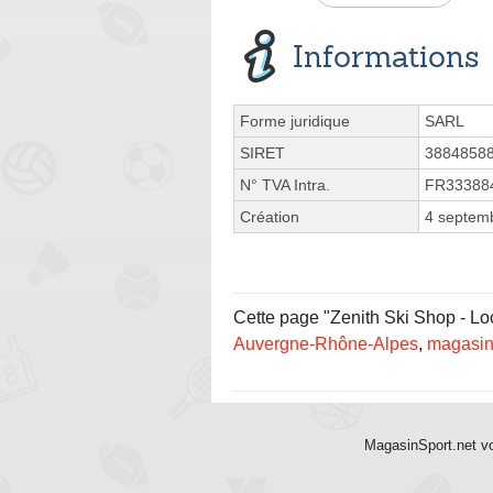
Informations
Forme juridique
SARL
SIRET
3884858
N° TVA Intra.
FR33388
Création
4 septem
Cette page "Zenith Ski Shop - Loc
Auvergne-Rhône-Alpes
,
magasin
MagasinSport.net vo