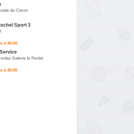
s
iale du Caron
tschel Sport 3
l
e à 8h30
 Service
ulaz Galerie le Peclet
e à 8h30