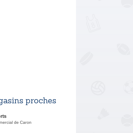
asins proches
rts
ercial de Caron