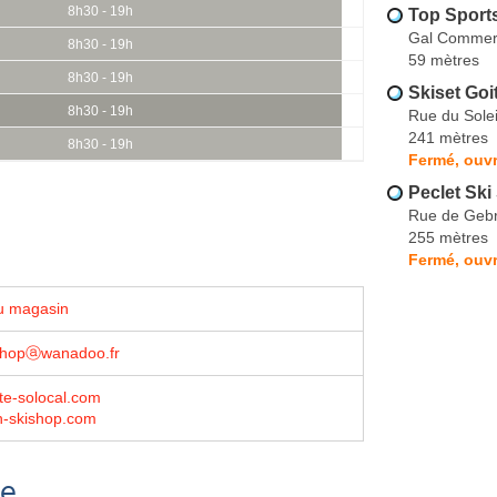
8h30 - 19h
Top Sport
Gal Commerc
8h30 - 19h
59 mètres
8h30 - 19h
Skiset Goi
8h30 - 19h
Rue du Solei
241 mètres
8h30 - 19h
Fermé, ouvr
Peclet Ski
Rue de Gebro
255 mètres
Fermé, ouvr
u magasin
ishopⓐwanadoo.fr
ite-solocal.com
h-skishop.com
se