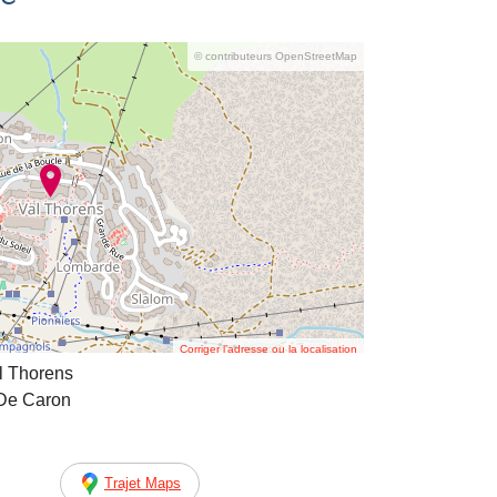
© contributeurs OpenStreetMap
Corriger l’adresse ou la localisation
al Thorens
 De Caron
Trajet Maps