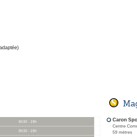
 adaptée)
Mag
Caron Spo
8h30 - 19h
Centre Comm
8h30 - 19h
59 mètres