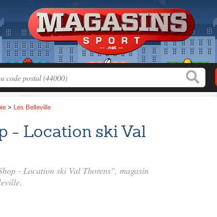
ie
>
Les Belleville
p - Location ski Val
 Shop - Location ski Val Thorens", magasin
eville.