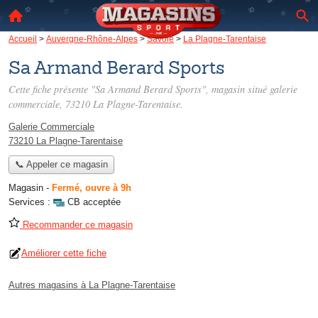
Accueil
>
Auvergne-Rhône-Alpes
>
Savoie
>
La Plagne-Tarentaise
Sa Armand Berard Sports
Cette fiche présente "Sa Armand Berard Sports", magasin situé
galerie
commerciale
, 73210 La Plagne-Tarentaise.
Galerie Commerciale
73210 La Plagne-Tarentaise
📞 Appeler ce magasin
Magasin
-
Fermé, ouvre à 9h
Services :
CB acceptée
Recommander ce magasin
Améliorer cette fiche
Autres magasins à La Plagne-Tarentaise