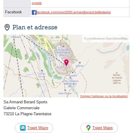
n=gmb
Facebook
facebook.com/sport2000.armandberard.belleplagne
Plan et adresse
© contributeurs OpenStreetMap
Corriger l’adresse ou la localisation
Sa Armand Berard Sports
Galerie Commerciale
73210 La Plagne-Tarentaise
Trajet Waze
Trajet Maps