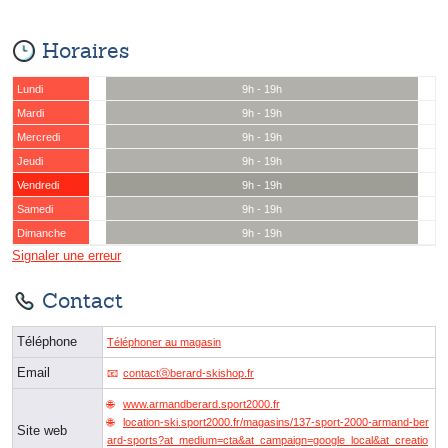
Horaires
Lundi
9h - 19h
Mardi
9h - 19h
Mercredi
9h - 19h
Jeudi
9h - 19h
Vendredi
9h - 19h
Samedi
9h - 19h
Dimanche
9h - 19h
Signaler une erreur
Contact
Téléphone
Téléphoner au magasin
Email
contactⓐberard-skishop.fr
www.armandberard.sport2000.fr
location-ski.sport2000.fr/magasins/137-sport-2000-armand-ber
Site web
ard-sports?at_medium=cta&at_campaign=google_local&at_creatio