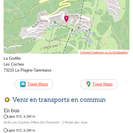
Corriger l’adresse ou la localisation
La Godille
Les Coches
73210 La Plagne-Tarentaise
Trajet Waze
Trajet Maps
Venir en transports en commun
En bus
Ligne S72, à 290 m
Arrêt Les-Coches-Office-Du-Tourisme - 2 Route des Jeux
Ligne S72, à 290 m