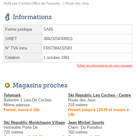
Arrêt Les-Coches-Office-du-Tourisme - 2 Route des Jeux
Informations
Forme juridique
SARL
SIRET
38423258300011
N° TVA Intra.
FR07384232583
Création
1 octobre 1991
Éditer les informations de mon magasin
Magasins proches
Telemark
Ski Republic Les Coches - Centre
Bellentre 1 Lieu-Dit Coches
Route des Jeux
Même adresse
218 mètres
Fermé, ouvre à 16h
Ouvert jusqu'à 12h30 et rouvre à
14h
Ski Republic Montchavin Village
Jean Michel Sports
Immeuble Porte De
Chem. Du Paradiso
725 mètres
760 mètres