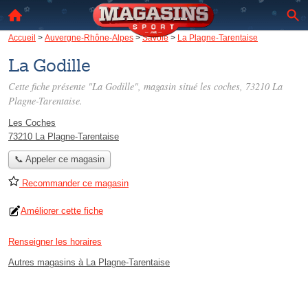
Accueil
>
Auvergne-Rhône-Alpes
>
Savoie
>
La Plagne-Tarentaise
La Godille
Cette fiche présente "La Godille", magasin situé
les coches
, 73210 La
Plagne-Tarentaise.
Les Coches
73210 La Plagne-Tarentaise
📞 Appeler ce magasin
Recommander ce magasin
Améliorer cette fiche
Renseigner les horaires
Autres magasins à La Plagne-Tarentaise