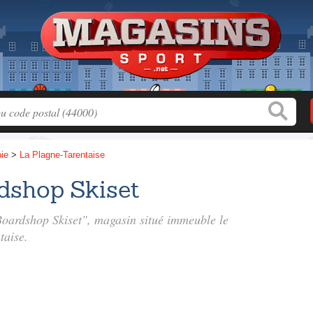
ie
>
La Plagne-Tarentaise
rdshop Skiset
 Boardshop Skiset", magasin situé
immeuble le
taise.