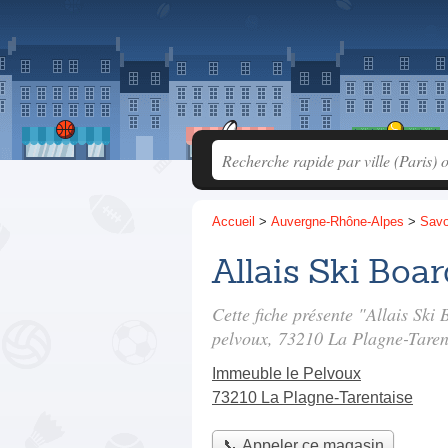
Accueil
>
Auvergne-Rhône-Alpes
>
Savo
Allais Ski Boa
Cette fiche présente "Allais Ski
pelvoux
, 73210 La Plagne-Taren
Immeuble le Pelvoux
73210 La Plagne-Tarentaise
📞 Appeler ce magasin