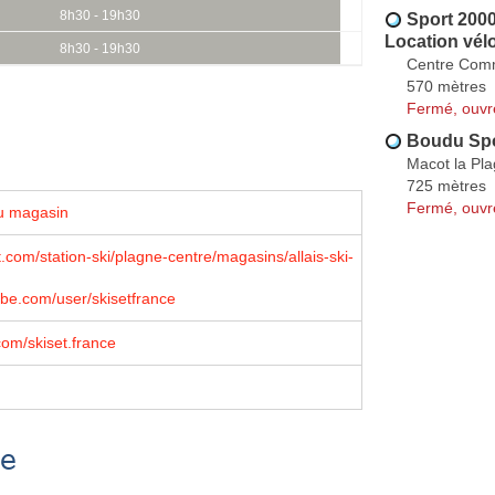
8h30 - 19h30
Sport 2000
Location vél
8h30 - 19h30
Centre Comm
570 mètres
Fermé, ouvr
Boudu Sp
Macot la Pl
725 mètres
Fermé, ouvr
u magasin
.com/station-ski/plagne-centre/magasins/allais-ski-
be.com/user/skisetfrance
om/skiset.france
se