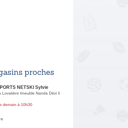
asins proches
PORTS NETSKI Sylvie
 Lovatière Imeuble Nanda Dévi Ii
e demain à 10h30
R
re