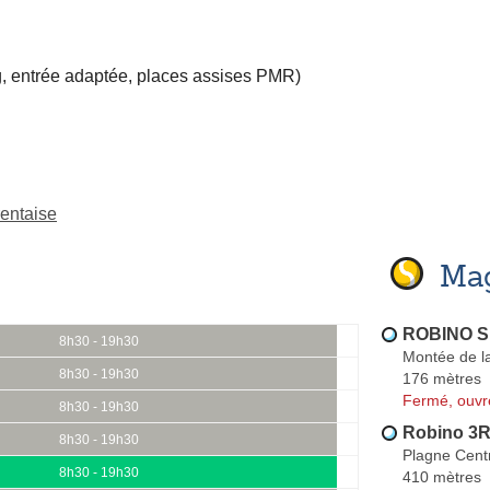
, entrée adaptée, places assises PMR)
entaise
Mag
ROBINO S
8h30 - 19h30
Montée de la
8h30 - 19h30
176 mètres
Fermé, ouvr
8h30 - 19h30
Robino 3
8h30 - 19h30
Plagne Cent
8h30 - 19h30
410 mètres