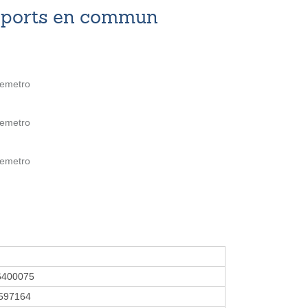
nsports en commun
lemetro
lemetro
lemetro
6400075
597164