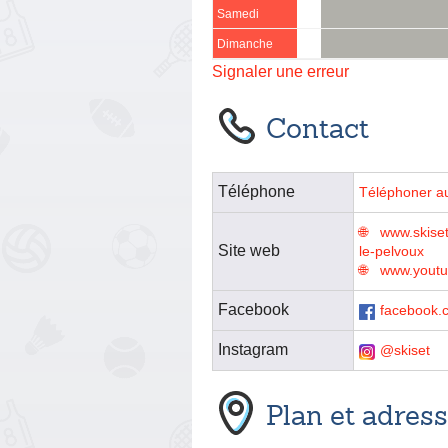
Samedi
Dimanche
Signaler une erreur
Contact
Téléphone
Téléphoner a
www.skiset
Site web
le-pelvoux
www.youtu
Facebook
facebook.c
Instagram
@skiset
Plan et adres