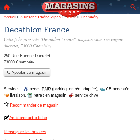
Accueil
>
Auvergne-Rhône-Alpes
>
Savoie
>
Chambéry
Decathlon France
Cette fiche présente "Decathlon France", magasin situé
rue eugene
ducretet
, 73000 Chambéry.
250 Rue Eugene Ducretet
73000 Chambéry
📞 Appeler ce magasin
Services :
accès
PMR
(parking, entrée adaptée)
,
CB acceptée
,
livraison
,
retrait en magasin
,
service drive
Recommander ce magasin
Améliorer cette fiche
Renseigner les horaires