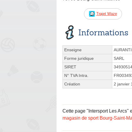
Trajet Waze
Informations
Enseigne
AURANT
Forme juridique
SARL
SIRET
3493051
N° TVA Intra.
FR00349
Création
2 janvier
Cette page "Intersport Les Arcs" es
magasin de sport Bourg-Saint-Ma