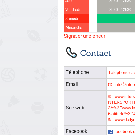
Jeudi
8h30 - 12h30
Vendredi
8h30 - 12h30
Samedi
Dimanche
Signaler une erreur
Contact
Téléphone
Téléphoner a
Email
infoⓐinte
www.inter
NTERSPORTM
Site web
3A%2Fwww.in
6latitude%3
www.dailym
Facebook
facebook.c