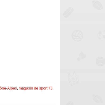
hône-Alpes
,
magasin de sport 73
,