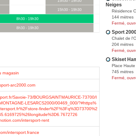
15h30 - 19h30
Neiges
15h30 - 19h30
Résidence C
144 mètres
8h30 - 19h30
Fermé, ouvr
8h30 - 19h30
Sport 200
Chalet de l'
204 mètres
Fermé, ouvr
Skiset Ha
Place Haute 
745 mètres
u magasin
Fermé, ouvr
rsport-arc2000.com
sport.fr/Savoie-73/BOURGSAINTMAURICE-73700/I
ONTAGNE-LESARCS2000/00469_000/?#https%
tersport.fr%2Fstore-finder%2F%3Fq%3D73700%2
D45.6169725%26longitude%3D6.7672726
otion.com/intersport-rent
om/intersport.france