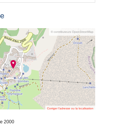
se
© contributeurs OpenStreetMap
Corriger l’adresse ou la localisation
ge 2000