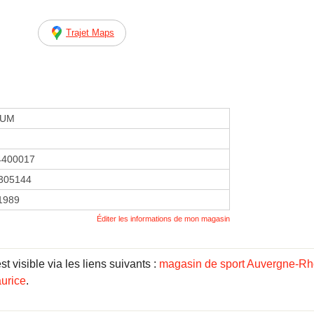
Trajet Maps
IUM
4400017
305144
 1989
Éditer les informations de mon magasin
t visible via les liens suivants :
magasin de sport Auvergne-R
urice
.