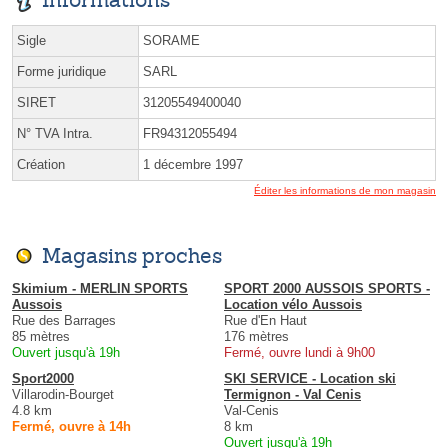
Sigle
SORAME
Forme juridique
SARL
SIRET
31205549400040
N° TVA Intra.
FR94312055494
Création
1 décembre 1997
Éditer les informations de mon magasin
Magasins proches
Skimium - MERLIN SPORTS
SPORT 2000 AUSSOIS SPORTS -
Aussois
Location vélo Aussois
Rue des Barrages
Rue d'En Haut
85 mètres
176 mètres
Ouvert jusqu'à 19h
Fermé, ouvre lundi à 9h00
Sport2000
SKI SERVICE - Location ski
Villarodin-Bourget
Termignon - Val Cenis
4.8 km
Val-Cenis
Fermé, ouvre à 14h
8 km
Ouvert jusqu'à 19h