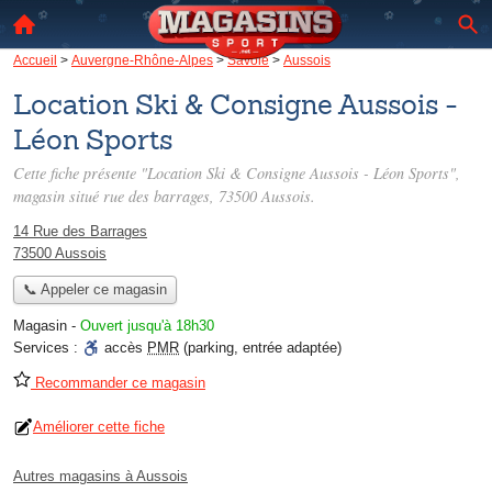
Accueil
>
Auvergne-Rhône-Alpes
>
Savoie
>
Aussois
Location Ski & Consigne Aussois -
Léon Sports
Cette fiche présente "Location Ski & Consigne Aussois - Léon Sports",
magasin situé
rue des barrages
, 73500 Aussois.
14 Rue des Barrages
73500 Aussois
📞 Appeler ce magasin
Magasin
-
Ouvert jusqu'à 18h30
Services :
accès
PMR
(parking, entrée adaptée)
Recommander ce magasin
Améliorer cette fiche
Autres magasins à Aussois