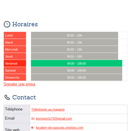
Horaires
Lundi
8h30 - 18h
Mardi
8h30 - 18h
Mercredi
8h30 - 18h
Jeudi
8h30 - 18h
Vendredi
8h30 - 18h30
Samedi
8h30 - 18h30
Dimanche
8h30 - 18h30
Signaler une erreur
Contact
Téléphone
Téléphoner au magasin
Email
leonsports73ⓐgmail.com
location-ski-aussois.onskioo.com
Site web