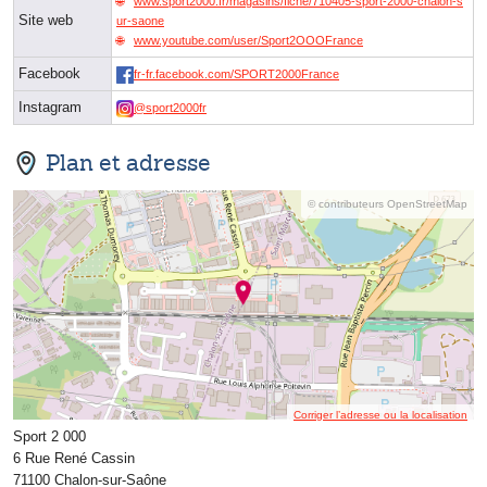
www.sport2000.fr/magasins/fiche/710405-sport-2000-chalon-s
Site web
ur-saone
www.youtube.com/user/Sport2OOOFrance
Facebook
fr-fr.facebook.com/SPORT2000France
Instagram
@sport2000fr
Plan et adresse
© contributeurs OpenStreetMap
Corriger l’adresse ou la localisation
Sport 2 000
6 Rue René Cassin
71100 Chalon-sur-Saône