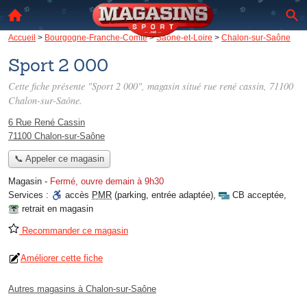
Accueil
>
Bourgogne-Franche-Comté
>
Saône-et-Loire
>
Chalon-sur-Saône
Sport 2 000
Cette fiche présente "Sport 2 000", magasin situé
rue rené cassin
, 71100
Chalon-sur-Saône.
6 Rue René Cassin
71100 Chalon-sur-Saône
📞 Appeler ce magasin
Magasin
-
Fermé, ouvre demain à 9h30
Services :
accès
PMR
(parking, entrée adaptée)
,
CB acceptée
,
retrait en magasin
Recommander ce magasin
Améliorer cette fiche
Autres magasins à Chalon-sur-Saône