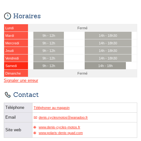
Horaires
Lundi
Fermé
Mardi
9h - 12h
14h - 18h30
Mercredi
9h - 12h
14h - 18h30
Jeudi
9h - 12h
14h - 18h30
Vendredi
9h - 12h
14h - 18h30
Samedi
9h - 12h
14h - 18h
Dimanche
Fermé
Signaler une erreur
Contact
Téléphone
Téléphoner au magasin
Email
denis.cyclesmotosⓐwanadoo.fr
www.denis-cycles-motos.fr
Site web
www.polaris-denis-quad.com