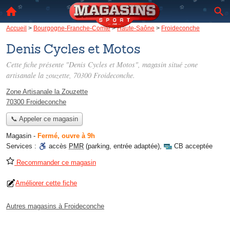
Accueil
>
Bourgogne-Franche-Comté
>
Haute-Saône
>
Froideconche
Denis Cycles et Motos
Cette fiche présente "Denis Cycles et Motos", magasin situé
zone
artisanale la zouzette
, 70300 Froideconche.
Zone Artisanale la Zouzette
70300 Froideconche
📞 Appeler ce magasin
Magasin
-
Fermé, ouvre à 9h
Services :
accès
PMR
(parking, entrée adaptée)
,
CB acceptée
Recommander ce magasin
Améliorer cette fiche
Autres magasins à Froideconche