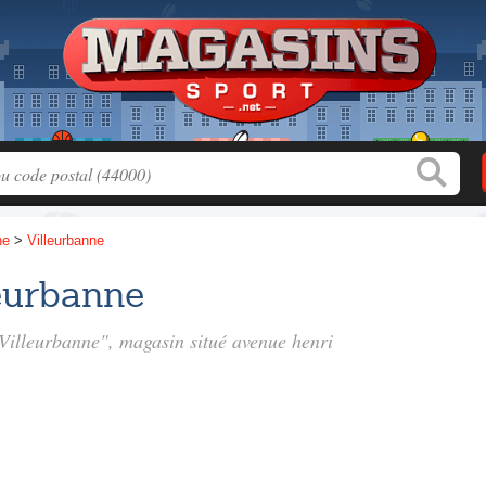
ne
>
Villeurbanne
eurbanne
 Villeurbanne", magasin situé
avenue henri