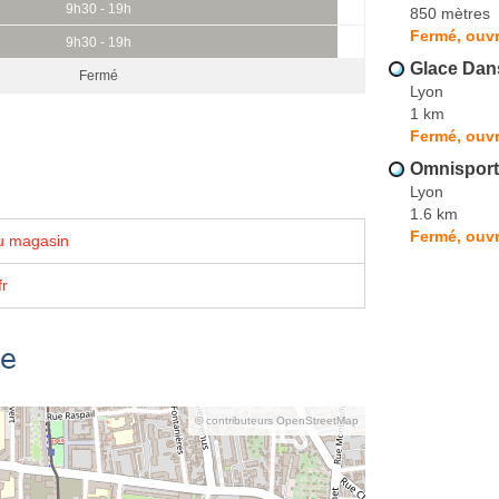
9h30 - 19h
850 mètres
Fermé, ouvr
9h30 - 19h
Glace Dans
Fermé
Lyon
1 km
Fermé, ouvr
Omnisport
Lyon
1.6 km
Fermé, ouvr
u magasin
fr
se
© contributeurs OpenStreetMap