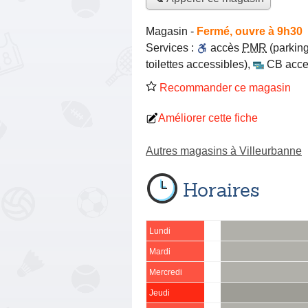
Magasin
-
Fermé, ouvre à 9h30
Services :
accès
PMR
(parking
toilettes accessibles)
,
CB acce
Recommander ce magasin
Améliorer cette fiche
Autres magasins à Villeurbanne
Horaires
Lundi
Mardi
Mercredi
Jeudi