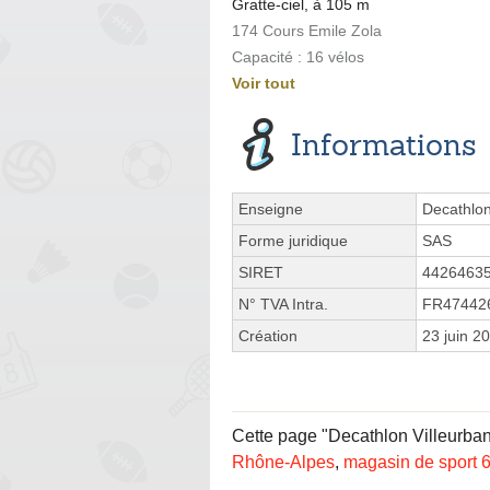
Gratte-ciel, à 105 m
174 Cours Emile Zola
Capacité : 16 vélos
Voir tout
Informations
Enseigne
Decathlon
Forme juridique
SAS
SIRET
4426463
N° TVA Intra.
FR47442
Création
23 juin 2
Cette page "Decathlon Villeurbann
Rhône-Alpes
,
magasin de sport 