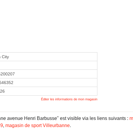
 City
5200207
646352
026
Éditer les informations de mon magasin
e avenue Henri Barbusse" est visible via les liens suivants :
m
69
,
magasin de sport Villeurbanne
.