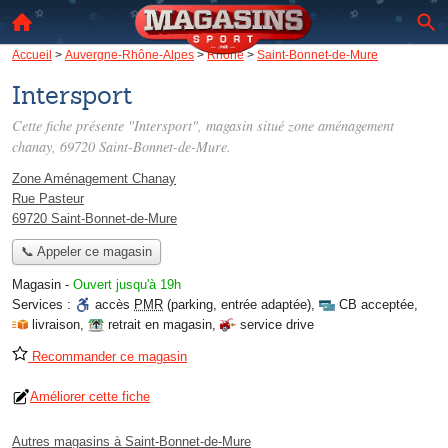
Accueil
>
Auvergne-Rhône-Alpes
>
Rhône
>
Saint-Bonnet-de-Mure
Intersport
Cette fiche présente "Intersport", magasin situé
zone aménagement
chanay
, 69720 Saint-Bonnet-de-Mure.
Zone Aménagement Chanay
Rue Pasteur
69720 Saint-Bonnet-de-Mure
📞 Appeler ce magasin
Magasin
-
Ouvert jusqu'à 19h
Services :
accès
PMR
(parking, entrée adaptée)
,
CB acceptée
,
livraison
,
retrait en magasin
,
service drive
Recommander ce magasin
Améliorer cette fiche
Autres magasins à Saint-Bonnet-de-Mure