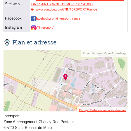
Site web
ORT-SAINTBONNETDEMURE/00754_000/
www.youtube.com/@INTERSPORTFrance
Facebook
facebook.com/intersport.france
Instagram
@intersportfr
Plan et adresse
© contributeurs OpenStreetMap
Corriger l’adresse ou la localisation
Intersport
Zone Aménagement Chanay Rue Pasteur
69720 Saint-Bonnet-de-Mure