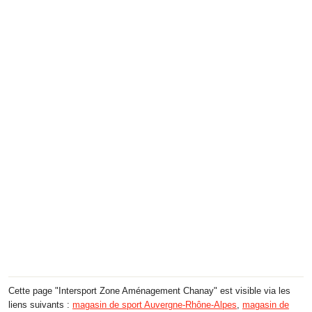
Cette page "Intersport Zone Aménagement Chanay" est visible via les
liens suivants :
magasin de sport Auvergne-Rhône-Alpes
,
magasin de