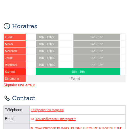
Horaires
Lundi
10h - 12h30
14h - 19h
Mardi
10h - 12h30
14h - 19h
Mercredi
10h - 12h30
14h - 19h
Jeudi
10h - 12h30
14h - 19h
Vendredi
10h - 12h30
14h - 19h
Samedi
10h - 19h
Dimanche
Fermé
Signaler une erreur
Contact
Téléphone
Téléphoner au magasin
Email
426.idaⓐreseau-intersport.fr
www.intersport.fr/-/SAINTBONNETDEMURE-69720/INTERSP