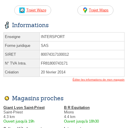
Trajet Waze
Trajet Maps
Informations
Enseigne
INTERSPORT
Forme juridique
SAS
SIRET
80074317100012
N° TVA Intra.
FR81800743171
Création
20 février 2014
Éditer les informations de mon magasin
Magasins proches
Giant Lyon Saint-Priest
B R Equitation
Saint-Priest
Mions
4.3 km
4.4 km
Ouvert jusqu'à 19h
Ouvert jusqu'à 18h30