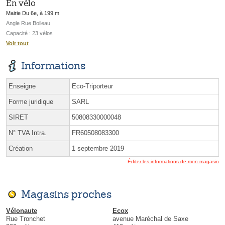
En vélo
Mairie Du 6e, à 199 m
Angle Rue Boileau
Capacité : 23 vélos
Voir tout
Informations
Enseigne
Eco-Triporteur
Forme juridique
SARL
SIRET
50808330000048
N° TVA Intra.
FR60508083300
Création
1 septembre 2019
Éditer les informations de mon magasin
Magasins proches
Vélonaute
Ecox
Rue Tronchet
avenue Maréchal de Saxe