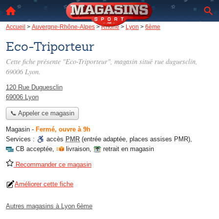
Accueil
>
Auvergne-Rhône-Alpes
>
Rhône
>
Lyon
>
6ème
Eco-Triporteur
Cette fiche présente "Eco-Triporteur", magasin situé
rue duguesclin
,
69006 Lyon.
120 Rue Duguesclin
69006 Lyon
📞 Appeler ce magasin
Magasin
-
Fermé, ouvre à 9h
Services :
accès
PMR
(entrée adaptée, places assises PMR)
,
CB acceptée
,
livraison
,
retrait en magasin
Recommander ce magasin
Améliorer cette fiche
Autres magasins à Lyon 6ème