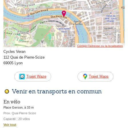
Corriger l’adresse ou la localisation
Cycles Veran
112 Quai de Pierre-Scize
69005 Lyon
Trajet Waze
Trajet Maps
Venir en transports en commun
En vélo
Place Gerson, à 33 m
Prox. Quai Pierre Scize
Capacité : 20 vélos
Voir tout