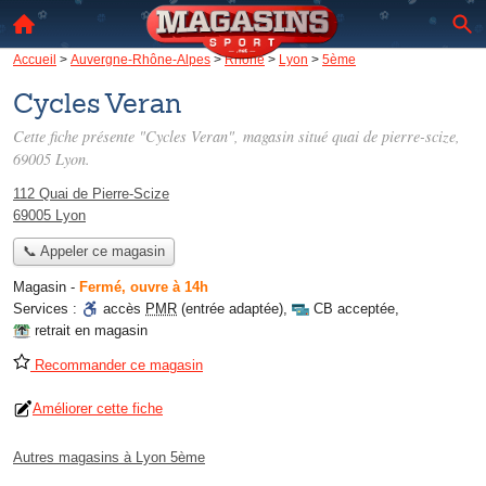
Accueil
>
Auvergne-Rhône-Alpes
>
Rhône
>
Lyon
>
5ème
Cycles Veran
Cette fiche présente "Cycles Veran", magasin situé
quai de pierre-scize
,
69005 Lyon.
112 Quai de Pierre-Scize
69005 Lyon
📞 Appeler ce magasin
Magasin
-
Fermé, ouvre à 14h
Services :
accès
PMR
(entrée adaptée)
,
CB acceptée
,
retrait en magasin
Recommander ce magasin
Améliorer cette fiche
Autres magasins à Lyon 5ème