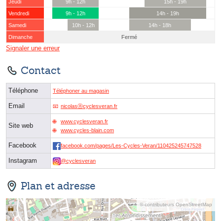
Jeudi
9h - 12h
15h - 19h
Vendredi
9h - 12h
14h - 19h
Samedi
10h - 12h
14h - 18h
Dimanche
Fermé
Signaler une erreur
Contact
Téléphone
Téléphoner au magasin
Email
nicolasⓐcyclesveran.fr
www.cyclesveran.fr
Site web
www.cycles-blain.com
Facebook
facebook.com/pages/Les-Cycles-Veran/110425245747528
Instagram
@cyclesveran
Plan et adresse
© contributeurs OpenStreetMap