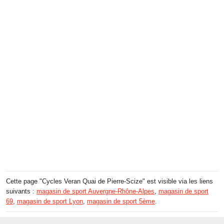
Cette page "Cycles Veran Quai de Pierre-Scize" est visible via les liens
suivants :
magasin de sport Auvergne-Rhône-Alpes
,
magasin de sport
69
,
magasin de sport Lyon
,
magasin de sport 5ème
.