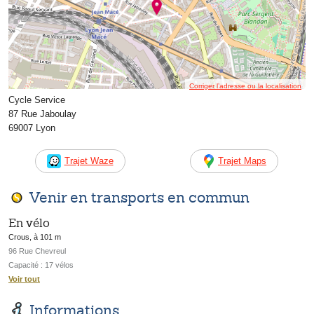
Corriger l’adresse ou la localisation
Cycle Service
87 Rue Jaboulay
69007 Lyon
Trajet Waze
Trajet Maps
Venir en transports en commun
En vélo
Crous, à 101 m
96 Rue Chevreul
Capacité : 17 vélos
Voir tout
Informations