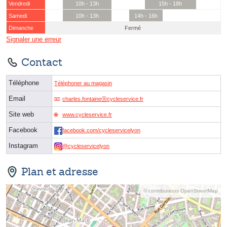
Vendredi
10h - 13h
15h - 18h
Samedi
10h - 13h
14h - 16h
Dimanche
Fermé
Signaler une erreur
Contact
Téléphone
Téléphoner au magasin
Email
charles.fontaineⓐcycleservice.fr
Site web
www.cycleservice.fr
Facebook
facebook.com/cycleservicelyon
Instagram
@cycleservicelyon
Plan et adresse
© contributeurs OpenStreetMap