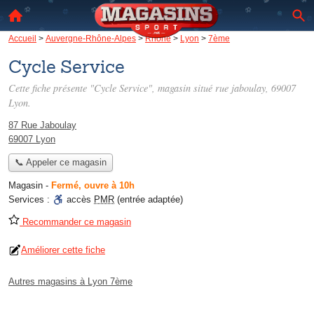
Accueil
>
Auvergne-Rhône-Alpes
>
Rhône
>
Lyon
>
7ème
Cycle Service
Cette fiche présente "Cycle Service", magasin situé
rue jaboulay
, 69007
Lyon.
87 Rue Jaboulay
69007 Lyon
📞 Appeler ce magasin
Magasin
-
Fermé, ouvre à 10h
Services :
accès
PMR
(entrée adaptée)
Recommander ce magasin
Améliorer cette fiche
Autres magasins à Lyon 7ème